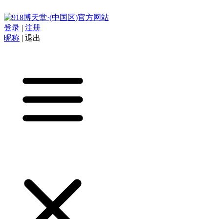
登录
|
注册
昵称
|
退出