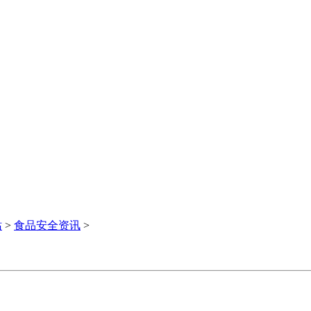
站
>
食品安全资讯
>