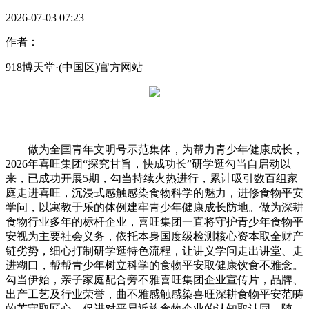
2026-07-03 07:23
作者：
918博天堂·(中国区)官方网站
做为全国青年文明号示范集体，为帮力青少年健康成长，
2026年喜旺集团“探究甘旨，快成功长”研学逛勾当自启动以
来，已成功开展5期，勾当持续火热进行，累计吸引数百组家
庭走进喜旺，沉浸式感触感染食物科学的魅力，进修食物平安
学问，以寓教于乐的体例建牢青少年健康成长防地。做为深耕
食物行业多年的标杆企业，喜旺集团一直将守护青少年食物平
安视为主要社会义务，依托本身国度级检测核心资本取全财产
链劣势，细心打制研学逛特色流程，让讲义学问走出讲堂、走
进糊口，帮帮青少年树立科学的食物平安取健康饮食不雅念。
勾当伊始，亲子家庭配合旁不雅喜旺集团企业宣传片，品牌、
出产工艺及行业荣誉，曲不雅感触感染喜旺深耕食物平安范畴
的苦守取匠心，促进对平易近族食物企业的认知取认同。随