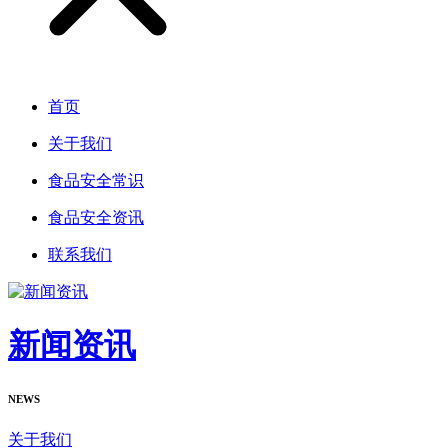
首页
关于我们
食品安全常识
食品安全资讯
联系我们
新闻资讯
NEWS
关于我们