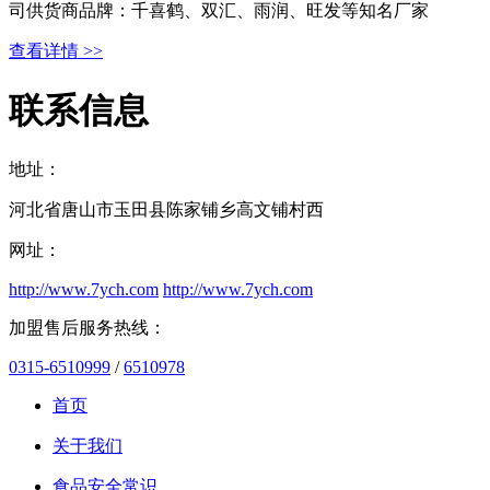
司供货商品牌：千喜鹤、双汇、雨润、旺发等知名厂家
查看详情 >>
联系信息
地址：
河北省唐山市玉田县陈家铺乡高文铺村西
网址：
http://www.7ych.com
http://www.7ych.com
加盟售后服务热线：
0315-6510999
/
6510978
首页
关于我们
食品安全常识