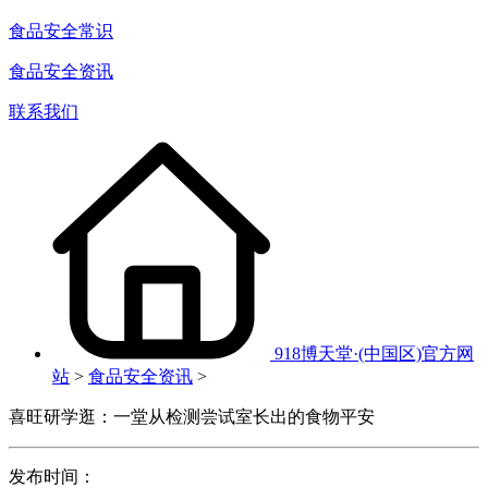
食品安全常识
食品安全资讯
联系我们
918博天堂·(中国区)官方网
站
>
食品安全资讯
>
喜旺研学逛：一堂从检测尝试室长出的食物平安
发布时间：