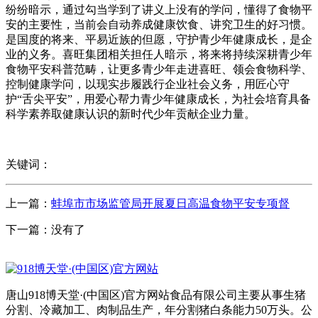
纷纷暗示，通过勾当学到了讲义上没有的学问，懂得了食物平
安的主要性，当前会自动养成健康饮食、讲究卫生的好习惯。
是国度的将来、平易近族的但愿，守护青少年健康成长，是企
业的义务。喜旺集团相关担任人暗示，将来将持续深耕青少年
食物平安科普范畴，让更多青少年走进喜旺、领会食物科学、
控制健康学问，以现实步履践行企业社会义务，用匠心守
护“舌尖平安”，用爱心帮力青少年健康成长，为社会培育具备
科学素养取健康认识的新时代少年贡献企业力量。
关键词：
上一篇：
蚌埠市市场监管局开展夏日高温食物平安专项督
下一篇：没有了
唐山918博天堂·(中国区)官方网站食品有限公司主要从事生猪
分割、冷藏加工、肉制品生产，年分割猪白条能力50万头。公