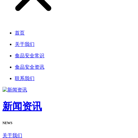
首页
关于我们
食品安全常识
食品安全资讯
联系我们
新闻资讯
NEWS
关于我们