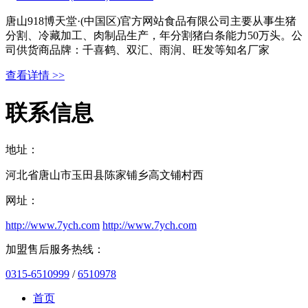
唐山918博天堂·(中国区)官方网站食品有限公司主要从事生猪
分割、冷藏加工、肉制品生产，年分割猪白条能力50万头。公
司供货商品牌：千喜鹤、双汇、雨润、旺发等知名厂家
查看详情 >>
联系信息
地址：
河北省唐山市玉田县陈家铺乡高文铺村西
网址：
http://www.7ych.com
http://www.7ych.com
加盟售后服务热线：
0315-6510999
/
6510978
首页