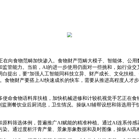
正在向食物范畴加快渗入。食物财产范畴大模子、智能体、公用
和监管能力。当前，AI的进一步使用仍面对一些挑和，如行业交
白提出，要“加强人工智能同科技立异、财产成长、文化扶植、
。食物财产要搭上AI快速成长的快车，需要从推进高程度人才
使命食物语料库扶植，加快机械进修和计较机视觉手艺正在食物
识别监测餐饮业后厨消息，卫生情况。操纵AI辅帮设想和筛选用
料筛选体例，普遍推广AI赋能的精准种植。通过AI连系传感
污染。通过度析汗青产量、景象形象数据和及时图像，操纵AI高