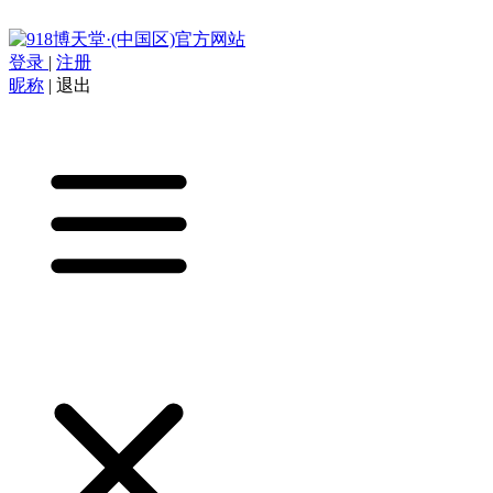
登录
|
注册
昵称
|
退出