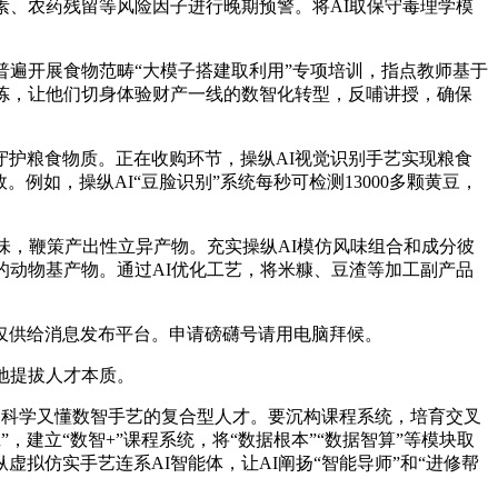
、农药残留等风险因子进行晚期预警。将AI取保守毒理学模
遍开展食物范畴“大模子搭建取利用”专项培训，指点教师基于
炼，让他们切身体验财产一线的数智化转型，反哺讲授，确保
护粮食物质。正在收购环节，操纵AI视觉识别手艺实现粮食
例如，操纵AI“豆脸识别”系统每秒可检测13000多颗黄豆，
，鞭策产出性立异产物。充实操纵AI模仿风味组合和成分彼
的动物基产物。通过AI优化工艺，将米糠、豆渣等加工副产品
供给消息发布平台。申请磅礴号请用电脑拜候。
地提拔人才本质。
物科学又懂数智手艺的复合型人才。要沉构课程系统，培育交叉
建立“数智+”课程系统，将“数据根本”“数据智算”等模块取
拟仿实手艺连系AI智能体，让AI阐扬“智能导师”和“进修帮