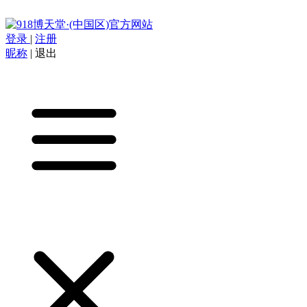
登录
|
注册
昵称
|
退出