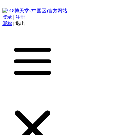
登录
|
注册
昵称
|
退出