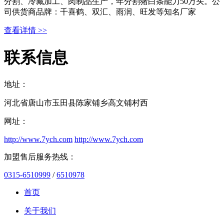
分割、冷藏加工、肉制品生产，年分割猪白条能力50万头。公
司供货商品牌：千喜鹤、双汇、雨润、旺发等知名厂家
查看详情 >>
联系信息
地址：
河北省唐山市玉田县陈家铺乡高文铺村西
网址：
http://www.7ych.com
http://www.7ych.com
加盟售后服务热线：
0315-6510999
/
6510978
首页
关于我们