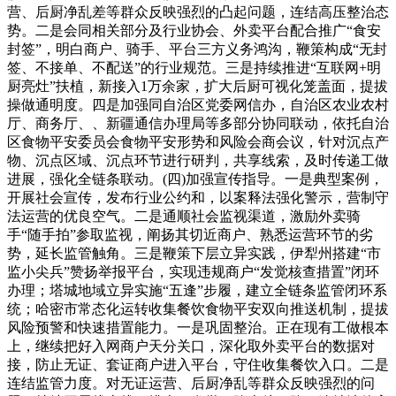
营、后厨净乱差等群众反映强烈的凸起问题，连结高压整治态
势。二是会同相关部分及行业协会、外卖平台配合推广“食安
封签”，明白商户、骑手、平台三方义务鸿沟，鞭策构成“无封
签、不接单、不配送”的行业规范。三是持续推进“互联网+明
厨亮灶”扶植，新接入1万余家，扩大后厨可视化笼盖面，提拔
操做通明度。四是加强同自治区党委网信办，自治区农业农村
厅、商务厅、、新疆通信办理局等多部分协同联动，依托自治
区食物平安委员会食物平安形势和风险会商会议，针对沉点产
物、沉点区域、沉点环节进行研判，共享线索，及时传递工做
进展，强化全链条联动。(四)加强宣传指导。一是典型案例，
开展社会宣传，发布行业公约和，以案释法强化警示，营制守
法运营的优良空气。二是通顺社会监视渠道，激励外卖骑
手“随手拍”参取监视，阐扬其切近商户、熟悉运营环节的劣
势，延长监管触角。三是鞭策下层立异实践，伊犁州搭建“市
监小尖兵”赞扬举报平台，实现违规商户“发觉核查措置”闭环
办理；塔城地域立异实施“五逢”步履，建立全链条监管闭环系
统；哈密市常态化运转收集餐饮食物平安双向推送机制，提拔
风险预警和快速措置能力。一是巩固整治。正在现有工做根本
上，继续把好入网商户天分关口，深化取外卖平台的数据对
接，防止无证、套证商户进入平台，守住收集餐饮入口。二是
连结监管力度。对无证运营、后厨净乱等群众反映强烈的问