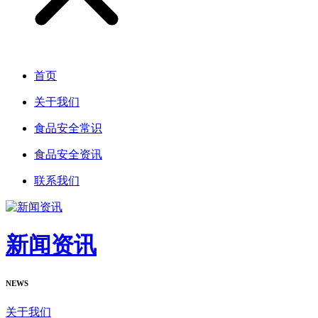
首页
关于我们
食品安全常识
食品安全资讯
联系我们
新闻资讯
NEWS
关于我们