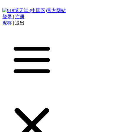
登录
|
注册
昵称
|
退出