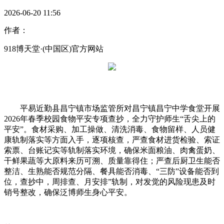
2026-06-20 11:56
作者：
918博天堂·(中国区)官方网站
平易近勤县昌宁镇市场监管所对昌宁镇昌宁中学食堂开展
2026年春季校园食物平安专项查抄，全力守护师生“舌尖上的
平安”。食材采购、加工操做、清洗消毒、食物留样、人员健
康轨制落实等方面入手，逐项核查，严查食材进货检验、索证
索票、台账记实等轨制落实环境，确保米面粮油、肉禽蛋奶、
干鲜果蔬等大原料来历可溯、质量靠得住；严查后厨卫生能否
整洁、生熟能否规范分隔、餐具能否消毒、“三防”设备能否到
位，查抄中，周排查、月安排”轨制，对发觉的风险现患及时
销号整改，确保泛博师生身心平安。