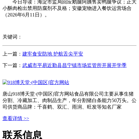
今日导读：海淀市监局回应鹅腿阿姨售卖鸭腿争议；正大
小酥肉检出禁用防腐剂不及格；安徽宠物进入餐饮运营场合
（2026年6月11日）。
关键词：
上一篇：
建牢食安防地 护航舌尖平安
下一篇：
武威市平易近勤县昌宁镇市场监管所开展开学季
唐山918博天堂·(中国区)官方网站食品有限公司主要从事生猪
分割、冷藏加工、肉制品生产，年分割猪白条能力50万头。公
司供货商品牌：千喜鹤、双汇、雨润、旺发等知名厂家
查看详情 >>
联系信息