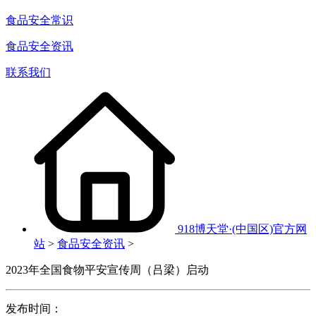
食品安全常识
食品安全资讯
联系我们
918博天堂·(中国区)官方网
站
>
食品安全资讯
>
2023年全国食物平安宣传周（吕梁）启动
发布时间：