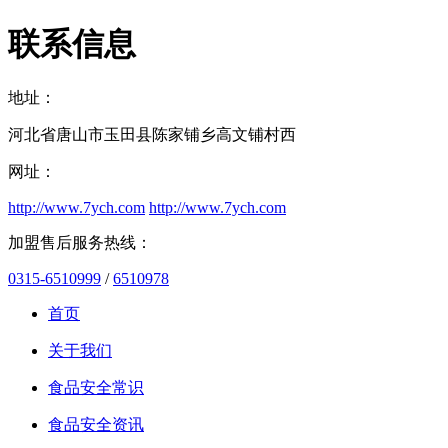
联系信息
地址：
河北省唐山市玉田县陈家铺乡高文铺村西
网址：
http://www.7ych.com
http://www.7ych.com
加盟售后服务热线：
0315-6510999
/
6510978
首页
关于我们
食品安全常识
食品安全资讯