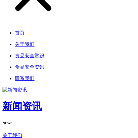
首页
关于我们
食品安全常识
食品安全资讯
联系我们
新闻资讯
NEWS
关于我们