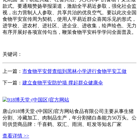
款式。要通顺赞扬举报渠道，激励全平易近参取，强化社会监
视，出力营制人人参取、共享共治的优良空气。要以此次全国
食物平安宣传周为契机，使用人平易近群众喜闻乐见的形式，
进学校、进农村、进社区、进企业、进收集，绘声绘色、无力
有序开展好各项宣传勾当，鞭策食物平安科学学问全面普及。
关键词：
上一篇：
市食物平安督查组到黑林小学进行食物平安工做
下一篇：
建立食物平安防护墙 撑起群众健康伞
唐山918博天堂·(中国区)官方网站食品有限公司主要从事生猪
分割、冷藏加工、肉制品生产，年分割猪白条能力50万头。公
司供货商品牌：千喜鹤、双汇、雨润、旺发等知名厂家
查看详情 >>