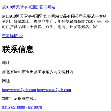
唐山918博天堂·(中国区)官方网站食品有限公司主要从事生猪
分割、冷藏加工、肉制品生产，年分割猪白条能力50万头。公
司供货商品牌：千喜鹤、双汇、雨润、旺发等知名厂家
查看详情 >>
联系信息
地址：
河北省唐山市玉田县陈家铺乡高文铺村西
网址：
http://www.7ych.com
http://www.7ych.com
加盟售后服务热线：
0315-6510999
/
6510978