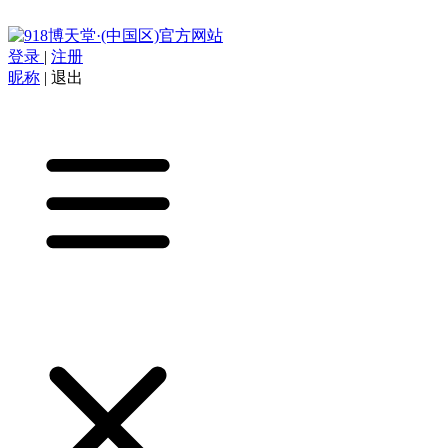
登录
|
注册
昵称
|
退出