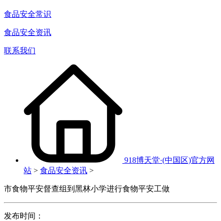
食品安全常识
食品安全资讯
联系我们
918博天堂·(中国区)官方网
站
>
食品安全资讯
>
市食物平安督查组到黑林小学进行食物平安工做
发布时间：