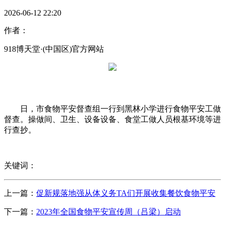
2026-06-12 22:20
作者：
918博天堂·(中国区)官方网站
日，市食物平安督查组一行到黑林小学进行食物平安工做
督查。操做间、卫生、设备设备、食堂工做人员根基环境等进
行查抄。
关键词：
上一篇：
促新规落地强从体义务TA们开展收集餐饮食物平安
下一篇：
2023年全国食物平安宣传周（吕梁）启动