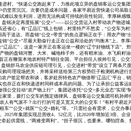
递进村。”快递公交跑起来了，力推此项立异的盘锦客运公交集
中仍坚苦沉沉。次要仍是成本问题，各家平易近营快递公司虽取
验考试难以发生利润，进而无法构成可持续的良性轮回。李厚林感
，盘锦决定再度拓展“公交+”——以公交货运入村带动农产物进
还省心，有“辽品汇”线上包销，村里特产不愁卖，“公交车为村
高于送达。而盘锦“公交+带货”的焦点逻辑正在于：用农产物“
锦“公交+”尽最大勤奋行走正在公益和洽处的“均衡木”上。李
坐“辽品汇”，这是一家开正在客运坐一楼的“辽宁好物线下店”
记产物的盘锦河蟹、大米、碱地柿子外，还有稻米油、水飞蓟籽
一，旨正在鞭策本地农村特产销往全国。平台担任人侯帅引见，公
，盘锦舒马农业供应链司理引见，公交进村“带货”设立了两条尺
采购司理现场把关，并将采样送给第三方权势巨子检测机构进行
镇的农户签定帮农和谈，客岁处所特色农产物借帮‘辽品汇’平台，销
实也存正在和快递进村同样成本高的问题。为了让承担公益客运的
公交拉动“农产物上行”，集团还依托“公交+多元业态”实现“
家里，拨打公交车的预定德律风，盘锦客运公交集团司机孙师傅
农人有气派不？出行打的可是又宽又大的公交车！”有村平易近
+租车”“公交+就医”“公交+婚礼”等。“只需社会有需求，公交
。2025年集团实现总营收4。52亿元，比2020年增加近3倍。
交牵起供需线，“两难变两利”。“担子很沉，也要来。哪怕蹚条、