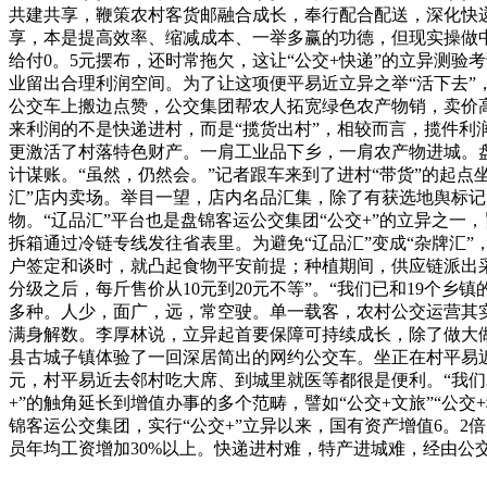
共建共享，鞭策农村客货邮融合成长，奉行配合配送，深化快
享，本是提高效率、缩减成本、一举多赢的功德，但现实操做
给付0。5元摆布，还时常拖欠，这让“公交+快递”的立异测
业留出合理利润空间。为了让这项便平易近立异之举“活下去”
公交车上搬边点赞，公交集团帮农人拓宽绿色农产物销，卖价高
来利润的不是快递进村，而是“揽货出村”，相较而言，揽件利润
更激活了村落特色财产。一肩工业品下乡，一肩农产物进城。盘
计谋账。“虽然，仍然会。”记者跟车来到了进村“带货”的起点
汇”店内卖场。举目一望，店内名品汇集，除了有获选地舆标
物。“辽品汇”平台也是盘锦客运公交集团“公交+”的立异之
拆箱通过冷链专线发往省表里。为避免“辽品汇”变成“杂牌汇”
户签定和谈时，就凸起食物平安前提；种植期间，供应链派出
分级之后，每斤售价从10元到20元不等”。“我们已和19个乡
多种。人少，面广，远，常空驶。单一载客，农村公交运营其
满身解数。李厚林说，立异起首要保障可持续成长，除了做大做强
县古城子镇体验了一回深居简出的网约公交车。坐正在村平易近
元，村平易近去邻村吃大席、到城里就医等都很是便利。“我们
+”的触角延长到增值办事的多个范畴，譬如“公交+文旅”“公交
锦客运公交集团，实行“公交+”立异以来，国有资产增值6。2倍
员年均工资增加30%以上。快递进村难，特产进城难，经由公