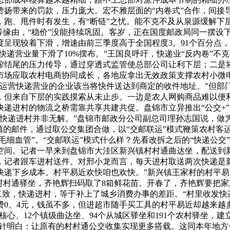
扬带来的罚款，压力庞大。宏不雅层面的“内卷式”合作，间接导
，跑、甩件时有发生，有“断链”之忧。能不克不及从泉源缓解下
等缘由，“稳价”没能持续巩固。客岁，正在国度邮政局同一摆设
度呈现较着下滑，增速由前三季度高于全国程度3。91个百分点
快递营业量下滑了10%摆布。”王国良呼吁，快递业“反内卷”
榨结尾的压力传导，通过穿透式监管使总部公司让利下层；二是
市场应取农村电商协同成长，各地应拿出无效政策支撑农村小微
“运营快递营业的企业该当将快件送达到商定的收件地址。”但部
，但来自下层的实践摸索从未止步。一边是农人网购商品难以便
递进村的物流之桥需靠共享共建共促。盘锦市立异推出“公交+”，
，快递进村并非无解。”盘锦市邮政分公司副总司理孙志国说，做
镇的邮件，通过取公交集团合做，以“交邮联运”模式鞭策农村客运
毛细血管”。“交邮联运”模式什么样？先看改拆之后的“快递公
空间。记者一早来到盘锦市大洼区新兴镇村村通曲达坐，配送到
，记者跟车进村送件。对邢小龙而言，每天进村取送两次快递是新
递下乡成本。村平易近欢快咱也欢快。”新兴镇王家村的村平易
村村通驿坐，齐艳辉扫码取了8箱鲜花苗。开春了，齐艳辉要把家
二致，快递进村，等于补上了城乡消费办事的差距。“村里收发快
0。4元，钱虽不多，但进超市随手买工具的村平易近却越来越多
核心、12个镇级曲达坐、94个从城区驿坐和191个农村驿坐，
方针明白：让原有的村村通公交收集实现更多搭载。这同本年地方