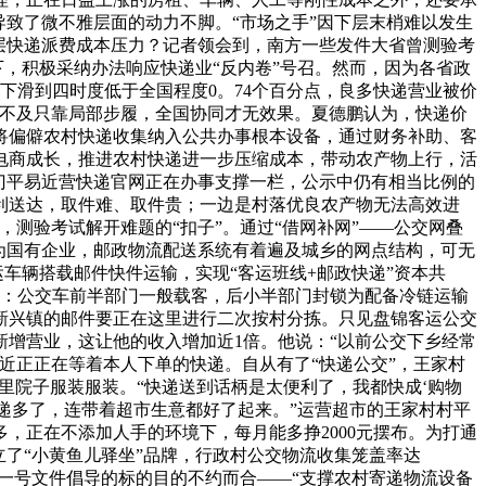
致了微不雅层面的动力不脚。“市场之手”因下层末梢难以发生
层快递派费成本压力？记者领会到，南方一些发件大省曾测验考
下，积极采纳办法响应快递业“反内卷”号召。然而，因为各省政
，下滑到四时度低于全国程度0。74个百分点，良多快递营业被价
不克不及只靠局部步履，全国协同才无效果。夏德鹏认为，快递价
将偏僻农村快递收集纳入公共办事根本设备，通过财务补助、客
电商成长，推进农村快递进一步压缩成本，带动农产物上行，活
门平易近营快递官网正在办事支撑一栏，公示中仍有相当比例的
利送达，取件难、取件贵；一边是村落优良农产物无法高效进
测验考试解开难题的“扣子”。通过“借网补网”——公交网叠
为国有企业，邮政物流配送系统有着遍及城乡的网点结构，可无
车辆搭载邮件快件运输，实现“客运班线+邮政快递”资本共
交”：公交车前半部门一般载客，后小半部门封锁为配备冷链运输
新兴镇的邮件要正在这里进行二次按村分拣。只见盘锦客运公交
增营业，这让他的收入增加近1倍。他说：“以前公交下乡经常
近正正在等着本人下单的快递。自从有了“快递公交”，王家村
里院子服装服装。“快递送到话柄是太便利了，我都快成‘购物
递多了，连带着超市生意都好了起来。”运营超市的王家村村平
，正在不添加人手的环境下，每月能多挣2000元摆布。为打通
建立了“小黄鱼儿驿坐”品牌，行政村公交物流收集笼盖率达
一号文件倡导的标的目的不约而合——“支撑农村寄递物流设备