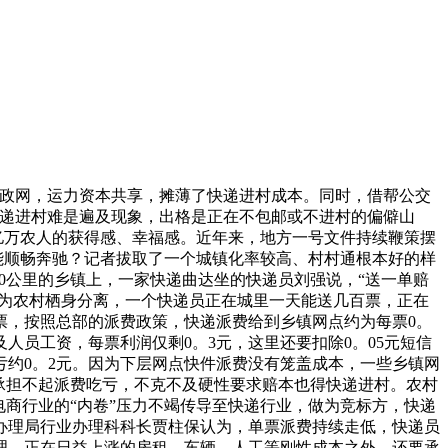
政网，运力资本共享，摊薄了快递进村成本。同时，借帮公交
快递进村难是遍及现象，出格是正在不包邮或不进村的偏僻山
亿万农人的获得感、幸福感。近年来，地方一号文件持续鞭策摆
能顺畅奔驰？记者拔取了一个城镇化率较高、村村通根本好的样
0公里的乡镇上，一家快递曲达坐的快递员刘强说，“送一单赔
因为农村栖身分离，一个快递员正在城里一天能送几百票，正在
票，按照总部的派费政策，快递派费给到乡镇网点约为每票0。
人员工资，每票利润仅剩0。3元，这里还要扣除0。05元短信
亏约0。2元。因为下层网点快件派费没有笼盖成本，一些乡镇网
承担不起派费吃亏，不克不及硬性要求赔本也得快递进村。农村
商行业的“内卷”压力不竭传导至快递行业，做为竞标方，快递
办理局行业办理科科长贾柱保认为，单票派费持续走低，快递员
理，正在日益上涨的房租、车辆、人工等刚性成本之外，还要承