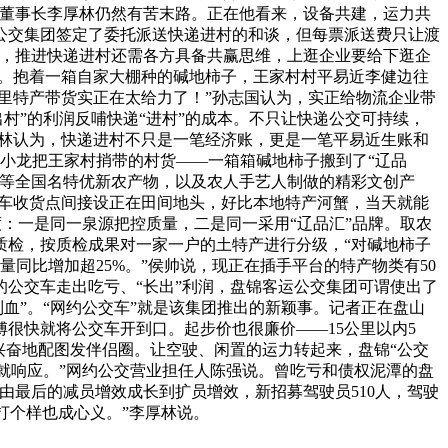
团董事长李厚林仍然有苦末路。正在他看来，设备共建，运力共
公交集团签定了委托派送快递进村的和谈，但每票派送费只让渡
慨，推进快递进村还需各方具备共赢思维，上逛企业要给下逛企
城。抱着一箱自家大棚种的碱地柿子，王家村村平易近李健边往
里特产带货实正在太给力了！”孙志国认为，实正给物流企业带
出村”的利润反哺快递“进村”的成本。不只让快递公交可持续，
厚林认为，快递进村不只是一笔经济账，更是一笔平易近生账和
。邢小龙把王家村捎带的村货——一箱箱碱地柿子搬到了“辽品
油等全国名特优新农产物，以及农人手艺人制做的精彩文创产
交车收货点间接设正在田间地头，好比本地特产河蟹，当天就能
度：一是同一泉源把控质量，二是同一采用“辽品汇”品牌。取农
质检，按质检成果对一家一户的土特产进行分级，“对碱地柿子
量同比增加超25%。”侯帅说，现正在插手平台的特产物类有50
公交车走出吃亏、“长出”利润，盘锦客运公交集团可谓使出了
制血”。“网约公交车”就是该集团推出的新颖事。记者正在盘山
很快就将公交车开到口。起步价也很廉价——15公里以内5
兴奋地配图发伴侣圈。让空驶、闲置的运力转起来，盘锦“公交
办事就响应。”网约公交营业担任人陈强说。曾吃亏和债权泥潭的盘
企业由最后的减员增效成长到扩员增效，新招募驾驶员510人，驾驶
打个样也成心义。”李厚林说。