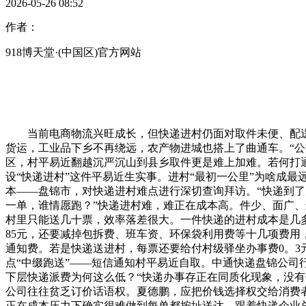
2026-05-26 08:52
作者：
918博天堂·(中国区)官方网站
当前电商物流兴旺成长，但快递进村仍面对取件未便、配送成
货运，工业品下乡不再绕远，农产物进城也搭上了曲通车。“公
区，村平易近翻越沉严沉山到县乡取件更是难上加难。若何打通
设“快递进村”这件平易近生实事。进村“最初一公里”为啥成
本——盘锦市，对快递进村难点进行深切查询拜访。“快递到了
一单，谁情愿跑？”快递进村难，难正在成本高。件少、面广、
村里只能送几十票，效率落差很大。一件快递的进村成本是几多
85元，还要减掉包拆费、班车资、环保袋利用费等十几项费用，
通知费。若是快递送进村，每票还要给付村级驿坐办事费0。3
点“中缀跑送”——短信通知村平易近自取。中通快递盘锦公
下层快递派费为何这么低？“快递办事存正在同质化现象，没有
公司往往贫乏订价话语权。夏德鹏，应把价钱选择权交给消费
正在成本压力下确实很难做到每单都按址送达。跟着快递企业