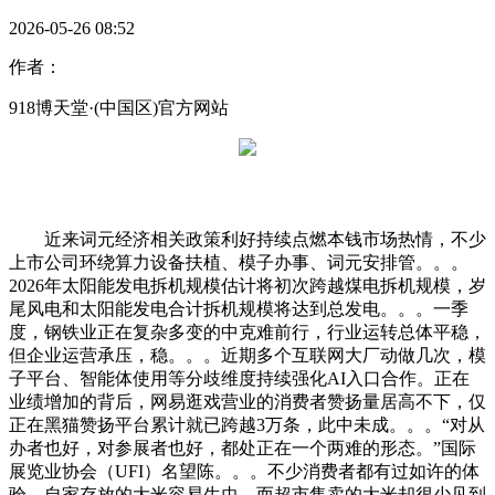
2026-05-26 08:52
作者：
918博天堂·(中国区)官方网站
近来词元经济相关政策利好持续点燃本钱市场热情，不少
上市公司环绕算力设备扶植、模子办事、词元安排管。。。
2026年太阳能发电拆机规模估计将初次跨越煤电拆机规模，岁
尾风电和太阳能发电合计拆机规模将达到总发电。。。一季
度，钢铁业正在复杂多变的中克难前行，行业运转总体平稳，
但企业运营承压，稳。。。近期多个互联网大厂动做几次，模
子平台、智能体使用等分歧维度持续强化AI入口合作。正在
业绩增加的背后，网易逛戏营业的消费者赞扬量居高不下，仅
正在黑猫赞扬平台累计就已跨越3万条，此中未成。。。“对从
办者也好，对参展者也好，都处正在一个两难的形态。”国际
展览业协会（UFI）名望陈。。。不少消费者都有过如许的体
验，自家存放的大米容易生虫，而超市售卖的大米却很少见到