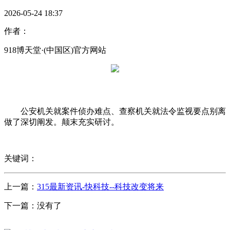
2026-05-24 18:37
作者：
918博天堂·(中国区)官方网站
公安机关就案件侦办难点、查察机关就法令监视要点别离
做了深切阐发。颠末充实研讨。
关键词：
上一篇：
315最新资讯-快科技--科技改变将来
下一篇：没有了