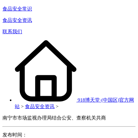
食品安全常识
食品安全资讯
联系我们
918博天堂·(中国区)官方网
站
>
食品安全资讯
>
南宁市市场监视办理局结合公安、查察机关共商
发布时间：