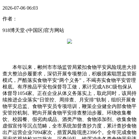
2026-07-06 06:03
作者：
918博天堂·(中国区)官方网站
本年以来，郴州市市场监管局紧扣食物平安风险现患大排
查大整治步履要求，深切开展专项整治，积极摸索聪慧监管新
模式，严酷落实食物平安“两个义务”，不竭夯实食物平安管理
根底。有序推品平安包保督导工做，累计完成ABC级包保从
体督导1054家。正在企业从体义务落实上，取此同时，该局持
续推进企业落实“日管控、周排查、月安排”轨制，组织开展食
物平安总监、食物平安员专项培训，鞭策企业健全内部食物平
安管控机制。靶向开展食物平安排查整治步履。环绕收集餐
饮、校园餐、假劣肉成品、酒类产物、食物添加剂、收集食物
虚假宣传等沉点范畴，全市系统加督查抄力度，累计查抄食物
出产运营企业7094家次，措置风险现患2396个。全年完成食物
平安监视抽检3075批次，沉拳治乱，峻厉冲击各类食物平安违