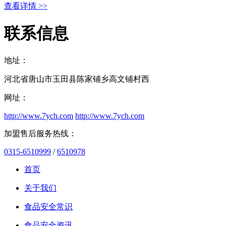
查看详情 >>
联系信息
地址：
河北省唐山市玉田县陈家铺乡高文铺村西
网址：
http://www.7ych.com
http://www.7ych.com
加盟售后服务热线：
0315-6510999
/
6510978
首页
关于我们
食品安全常识
食品安全资讯