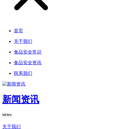
首页
关于我们
食品安全常识
食品安全资讯
联系我们
新闻资讯
NEWS
关于我们