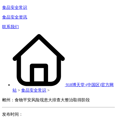
食品安全常识
食品安全资讯
联系我们
918博天堂·(中国区)官方网
站
>
食品安全常识
>
郴州：食物平安风险现患大排查大整治取得阶段
发布时间：