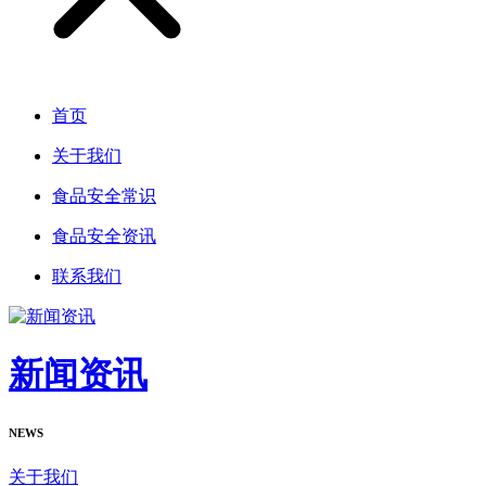
首页
关于我们
食品安全常识
食品安全资讯
联系我们
新闻资讯
NEWS
关于我们