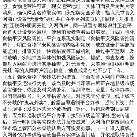
照、食物运营许可证、现实运营地址、实体门面及后厨照片等
消息，确保网店名称取实体门头招牌完全分歧；指点无堂食入
网商户设置“无堂食”标识并正在平台列表页同步展现；对推进
的“互联网+明厨亮灶”入网商户，同一设置专属标识并正在平
台首页开设专区展现，便利消费者查看后厨实况。（四）强化
食物平安风险管控。平台连系现实制定《食物平安风险管控清
单》，明白食物平安风险管控内容和频次，成立健全并实施智
能监测、排查安排、快速措置等工做机制，通过手艺监测、及
时放哨、实地抽查等体例加强风险识别、提醒、排查整改，按
期对入网商户进行实地抽查，对无堂食、未实施“互联网+明厨
亮灶”等的入网商户沉点抽查，抽查成果存档不少于二年。
（五）强化食物平安违法行为措置。平台发觉入网商户存正在
食物平安违法行为的，该当及时并当即演讲所正在地县级市场
监管部分，依法及时采纳警示、搜刮降权、流量、暂停办事、
封闭店肆账号、列入等措置办法。对运营天分虚假、线上线下
不分歧的“鬼魂外卖”，必需当即遏制平台办事，强制下线，并
及时演讲；发觉运营天分被撤销、登记、吊销或者刻日届满
的，应当即遏制供给平台办事；接到市场监管部分违法传递
后，第一时间落实管控办法并反馈成果，入网商户整改到位并
经市场监管部分核查确认后方可恢复办事。（一）准入底线。
入网餐饮办事供给者该当具有实体运营门店，并依法取得食物