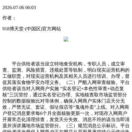
2026-07-06 06:03
作者：
918博天堂·(中国区)官方网站
平台供给者该当设立特地食安机构，专职人员，成立审
查、监测、风险措置、违规处置等轨制，明白现实运营机构的
工做职责，对现实运营机构及其相关人员进行培训、办理，督
促其落实食物平安办理义务。（二）严酷入网审查核验。平台
供给者该当对入网商户实施 “实名登记+本色性审查+动态复
核”三沉管控，通过实名登记办理、实地核查取市场监管部分
控制的数据核验比对等体例，确保入网商户实体门店天分无
效，严禁无证、套证、假址假店等“鬼魂外卖”上线。对入网商
户登记消息要求每6个月全面核验更新一次，对现存入网商户
开展常态化清理排查，发觉天分失效、消息不符的该当当即清
退并演讲属地市场监管部分。（三）规范消息公示标识。平台
供给者该当督促入网商户正在网店从页面显著持续公示停业执