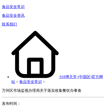
食品安全常识
食品安全资讯
联系我们
918博天堂·(中国区)官方网
站
>
食品安全常识
>
万州区市场监视办理局关于落实收集餐饮办事食
发布时间：