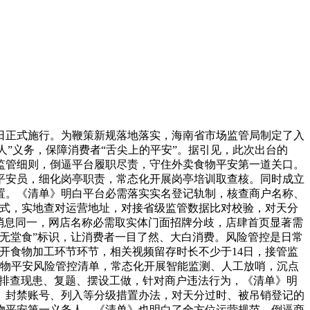
1日正式施行。为鞭策新规落地落实，海南省市场监管局制定了入
人”义务，保障消费者“舌尖上的平安”。据引见，此次出台的
监管细则，倒逼平台履职尽责，守住外卖食物平安第一道关口。
平安员，细化岗亭职责，常态化开展岗亭培训取查核。同时成立
置。《清单》明白平台必需落实实名登记轨制，核查商户名称、
模式，实地查对运营地址，对接省级监管数据比对校验，对天分
消息同一，网店名称必需取实体门面招牌分歧，店肆首页显著需
无堂食”标识，让消费者一目了然、大白消费。风险管控是日常
开食物加工环节环节，相关视频留存时长不少于14日，接管监
食物平安风险管控清单，常态化开展智能监测、人工放哨，沉点
，排查现患、复题、摆设工做，针对商户违法行为，《清单》明
、封禁账号、列入等分级措置办法，对天分过时、被吊销登记的
物平安第一义务人，《清单》也明白了全方位运营规范，倒逼商