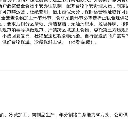
商户必需健全食物平安办理轨制，配齐食物平安办理人员，制定
许可范畴运营，杜绝套用、借用虚假天分，保际运营地址取许可
转，全笼盖食物加工环节环节。食材采购环节必需选择正轨合规供
度，要求后厨分区清晰、清洁整洁，无油污积水、垃圾异味、按
具规范消毒等操做规范，严禁跨区域加工食物、委托第三方违规
、不成回复复兴，杜绝配送过程食物污染。自行配送的商户需常
，做好食物保温、冷藏保鲜工做。（记者 蒙健）。
猪分割、冷藏加工、肉制品生产，年分割猪白条能力50万头。公