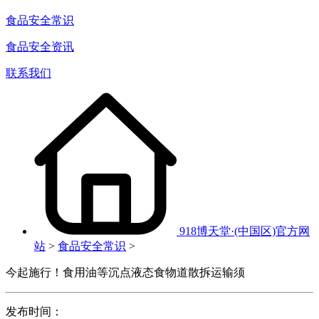
食品安全常识
食品安全资讯
联系我们
918博天堂·(中国区)官方网
站
>
食品安全常识
>
今起施行！食用油等沉点液态食物道散拆运输须
发布时间：