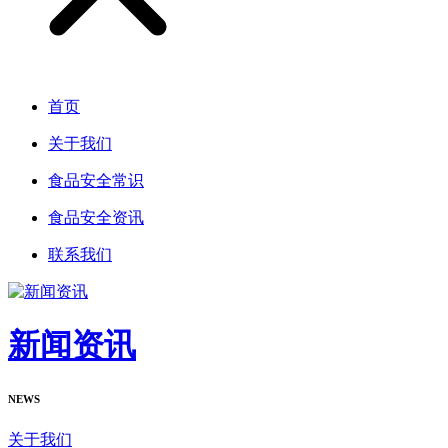
首页
关于我们
食品安全常识
食品安全资讯
联系我们
新闻资讯
NEWS
关于我们