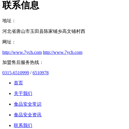
联系信息
地址：
河北省唐山市玉田县陈家铺乡高文铺村西
网址：
http://www.7ych.com
http://www.7ych.com
加盟售后服务热线：
0315-6510999
/
6510978
首页
关于我们
食品安全常识
食品安全资讯
联系我们