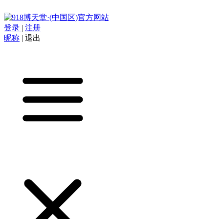
登录
|
注册
昵称
|
退出