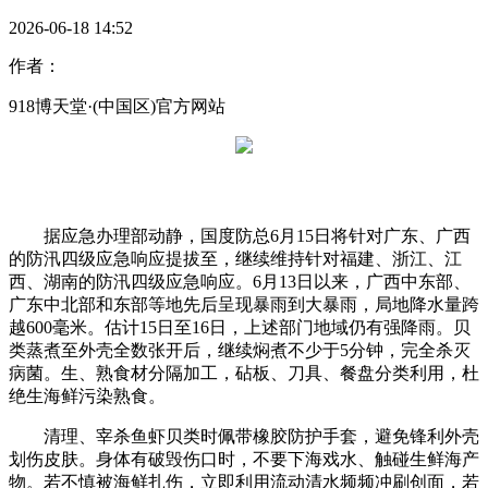
2026-06-18 14:52
作者：
918博天堂·(中国区)官方网站
据应急办理部动静，国度防总6月15日将针对广东、广西
的防汛四级应急响应提拔至，继续维持针对福建、浙江、江
西、湖南的防汛四级应急响应。6月13日以来，广西中东部、
广东中北部和东部等地先后呈现暴雨到大暴雨，局地降水量跨
越600毫米。估计15日至16日，上述部门地域仍有强降雨。贝
类蒸煮至外壳全数张开后，继续焖煮不少于5分钟，完全杀灭
病菌。生、熟食材分隔加工，砧板、刀具、餐盘分类利用，杜
绝生海鲜污染熟食。
清理、宰杀鱼虾贝类时佩带橡胶防护手套，避免锋利外壳
划伤皮肤。身体有破毁伤口时，不要下海戏水、触碰生鲜海产
物。若不慎被海鲜扎伤，立即利用流动清水频频冲刷创面，若