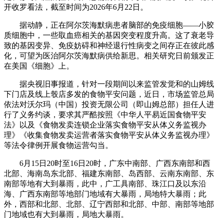
开收罗看法，截至时间为2026年6月22日。
据动静，正在阿尔茨海默病患者脑部的免疫细胞——小胶
质细胞中，一些取血癌相关的基因突变程度升高。这了衰老导
致的基因变异、免疫妨碍和神经退行性病变之间存正在彼此感
化，可望为医治阿尔茨海默病供给新思。相关研究日前颁发正
在美国《细胞》上。
据央视旧事报道，针对一段期间以来监管发觉和的山姆线
下门店及线上彀店多发的食物平安问题，近日，市场监管总局
依法对沃尔玛（中国）投资无限公司（即山姆总部）担任人进
行了义务约谈，要求其严酷按照《中华人平易近国食物平安
法》以及《食物发卖连锁企业落实食物平安从体义务监视办
理》《收集食物发卖运营者落实食物平安从体义务监视办理》
等法令律例开展食物运营勾当。
6月15日20时至16日20时，广东中南部、广西东南部和西
北部、海南岛东北部、福建东南部、岛西部、云南东南部、东
南部等地有大到暴雨，此中，广工具南部、珠江口及以东沿
海、广西东南部等地部门地域有大暴雨，局地特大暴雨；此
外，西部和北部、北部、辽宁西部和北部、中部、南部等地部
门地域也有大到暴雨，局地大暴雨。