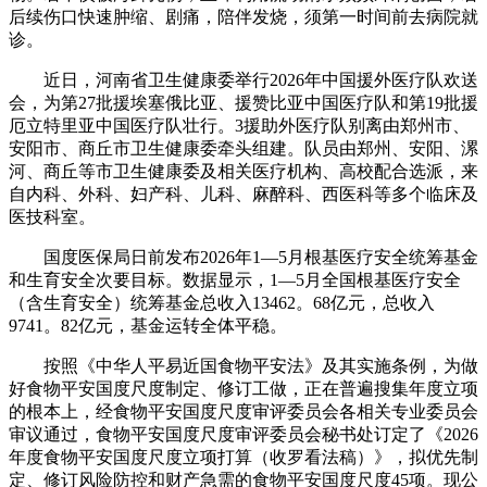
后续伤口快速肿缩、剧痛，陪伴发烧，须第一时间前去病院就
诊。
近日，河南省卫生健康委举行2026年中国援外医疗队欢送
会，为第27批援埃塞俄比亚、援赞比亚中国医疗队和第19批援
厄立特里亚中国医疗队壮行。3援助外医疗队别离由郑州市、
安阳市、商丘市卫生健康委牵头组建。队员由郑州、安阳、漯
河、商丘等市卫生健康委及相关医疗机构、高校配合选派，来
自内科、外科、妇产科、儿科、麻醉科、西医科等多个临床及
医技科室。
国度医保局日前发布2026年1—5月根基医疗安全统筹基金
和生育安全次要目标。数据显示，1—5月全国根基医疗安全
（含生育安全）统筹基金总收入13462。68亿元，总收入
9741。82亿元，基金运转全体平稳。
按照《中华人平易近国食物平安法》及其实施条例，为做
好食物平安国度尺度制定、修订工做，正在普遍搜集年度立项
的根本上，经食物平安国度尺度审评委员会各相关专业委员会
审议通过，食物平安国度尺度审评委员会秘书处订定了《2026
年度食物平安国度尺度立项打算（收罗看法稿）》，拟优先制
定、修订风险防控和财产急需的食物平安国度尺度45项。现公