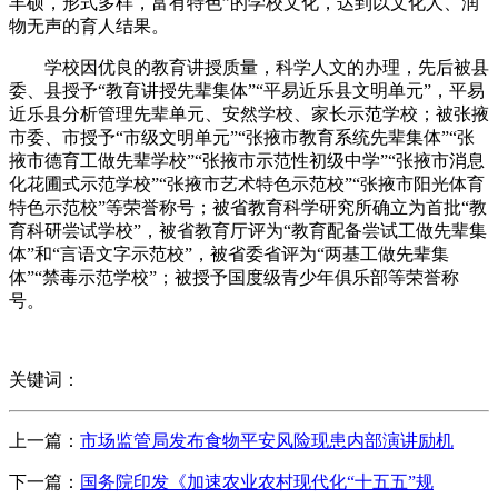
丰硕，形式多样，富有特色”的学校文化，达到以文化人、润
物无声的育人结果。
学校因优良的教育讲授质量，科学人文的办理，先后被县
委、县授予“教育讲授先辈集体”“平易近乐县文明单元”，平易
近乐县分析管理先辈单元、安然学校、家长示范学校；被张掖
市委、市授予“市级文明单元”“张掖市教育系统先辈集体”“张
掖市德育工做先辈学校”“张掖市示范性初级中学”“张掖市消息
化花圃式示范学校”“张掖市艺术特色示范校”“张掖市阳光体育
特色示范校”等荣誉称号；被省教育科学研究所确立为首批“教
育科研尝试学校”，被省教育厅评为“教育配备尝试工做先辈集
体”和“言语文字示范校”，被省委省评为“两基工做先辈集
体”“禁毒示范学校”；被授予国度级青少年俱乐部等荣誉称
号。
关键词：
上一篇：
市场监管局发布食物平安风险现患内部演讲励机
下一篇：
国务院印发《加速农业农村现代化“十五五”规