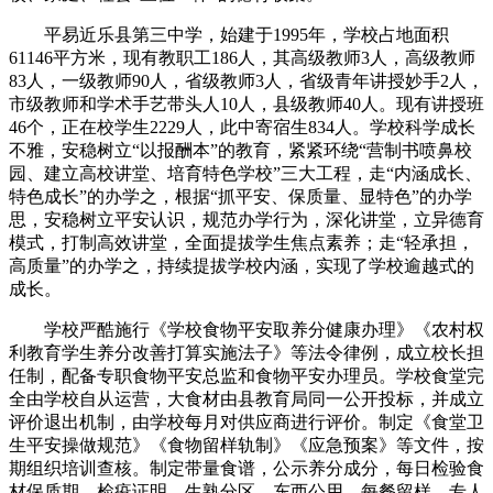
平易近乐县第三中学，始建于1995年，学校占地面积
61146平方米，现有教职工186人，其高级教师3人，高级教师
83人，一级教师90人，省级教师3人，省级青年讲授妙手2人，
市级教师和学术手艺带头人10人，县级教师40人。现有讲授班
46个，正在校学生2229人，此中寄宿生834人。学校科学成长
不雅，安稳树立“以报酬本”的教育，紧紧环绕“营制书喷鼻校
园、建立高校讲堂、培育特色学校”三大工程，走“内涵成长、
特色成长”的办学之，根据“抓平安、保质量、显特色”的办学
思，安稳树立平安认识，规范办学行为，深化讲堂，立异德育
模式，打制高效讲堂，全面提拔学生焦点素养；走“轻承担，
高质量”的办学之，持续提拔学校内涵，实现了学校逾越式的
成长。
学校严酷施行《学校食物平安取养分健康办理》《农村权
利教育学生养分改善打算实施法子》等法令律例，成立校长担
任制，配备专职食物平安总监和食物平安办理员。学校食堂完
全由学校自从运营，大食材由县教育局同一公开投标，并成立
评价退出机制，由学校每月对供应商进行评价。制定《食堂卫
生平安操做规范》《食物留样轨制》《应急预案》等文件，按
期组织培训查核。制定带量食谱，公示养分成分，每日检验食
材保质期、检疫证明，生熟分区、东西公用，每餐留样，专人