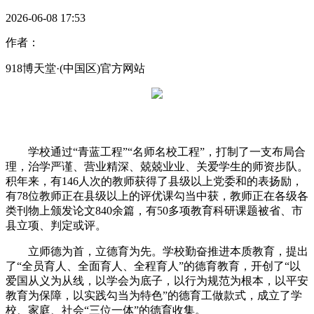
2026-06-08 17:53
作者：
918博天堂·(中国区)官方网站
学校通过“青蓝工程”“名师名校工程”，打制了一支布局合
理，治学严谨、营业精深、兢兢业业、关爱学生的师资步队。
积年来，有146人次的教师获得了县级以上党委和的表扬励，
有78位教师正在县级以上的评优课勾当中获，教师正在各级各
类刊物上颁发论文840余篇，有50多项教育科研课题被省、市
县立项、判定或评。
立师德为首，立德育为先。学校勤奋推进本质教育，提出
了“全员育人、全面育人、全程育人”的德育教育，开创了“以
爱国从义为从线，以学会为底子，以行为规范为根本，以平安
教育为保障，以实践勾当为特色”的德育工做款式，成立了学
校、家庭、社会“三位一体”的德育收集。