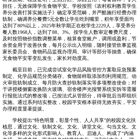
担任，无效保障学生食物平安。学校按照《农村权利教育学生
养分改善打算实施法子》确定享受范畴，并严酷施行经费办理
轨制，确调养分餐费5元全数让学生吃到嘴里，积年享受面均
达到了80%以上，2025年秋学期正在校学生2229人，享受养分
餐人数1968人，达到了88。3%。按学生人数审定餐费尺度，
及时按照物价指数调整菜单，核算食堂账户，调用或盈利，节
余资金用于改善伙食，每月公示出入明细，随时接管炊事监视
家长委员会、食物药品监视办理局、审计等部分等抽查，确保
无食物平安零变乱发生，家长对劲度高。
截至目前，已完成尝试室化学品风险管控方案取应急预案
制定、化学品规范分类储存、食物留样取添加剂利用规范、动
火审批轨制成立、每月防火查抄轨制落实等多项整改使命；对
于讲授楼侧窗改换防火玻璃、宿舍楼声光报警系统安拆等需履
行报批法式的整改项，已按法式从管部分，待审批后当即组织
实施。通过系列结实整改，校园平安根本获得无效夯实，平安
办理程度显著提拔。
学校提出“特色明显，彰显个性、人人共享”的校园文化扶
植思，通过文化、轨制文化、文化、讲堂文化、勾当文化、文
化等多样的文化形式影响人、教育人、启迪人、构成了“内涵