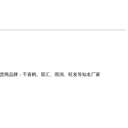
司供货商品牌：千喜鹤、双汇、雨润、旺发等知名厂家