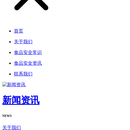
首页
关于我们
食品安全常识
食品安全资讯
联系我们
新闻资讯
NEWS
关于我们