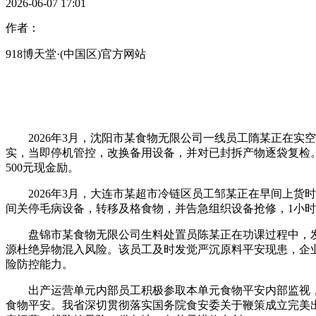
2026-06-07 17:01
作者：
918博天堂·(中国区)官方网站
2026年3月，沈阳市某食物无限公司一线员工隋某正在实
实，当即停机管控，改换备用设备，并对已封拆产物逐袋复检
500元现金励。
2026年3月，大连市某超市冷链区员工邹某正在早间上货
间关停毛病设备，转移及格食物，并告急组织设备抢修，1小时
盘锦市某食物无限公司生料处置员陈某正在功课过程中，发
源杜绝异物混入风险。该员工及时发觉严沉原料平安现患，企业
险防控能力。
出产运营单元内部员工积极参取本单元食物平安内部监视，可
食物平安。我省深切贯彻落实国务院食安委关于鞭策成立完美