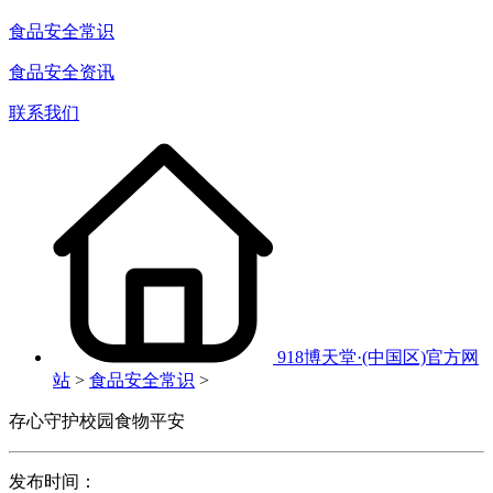
食品安全常识
食品安全资讯
联系我们
918博天堂·(中国区)官方网
站
>
食品安全常识
>
存心守护校园食物平安
发布时间：