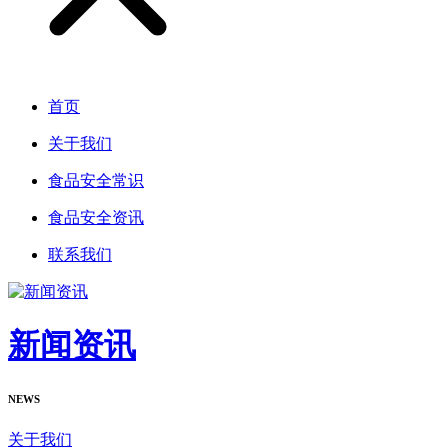
首页
关于我们
食品安全常识
食品安全资讯
联系我们
新闻资讯
NEWS
关于我们