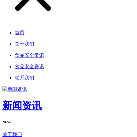
首页
关于我们
食品安全常识
食品安全资讯
联系我们
新闻资讯
NEWS
关于我们