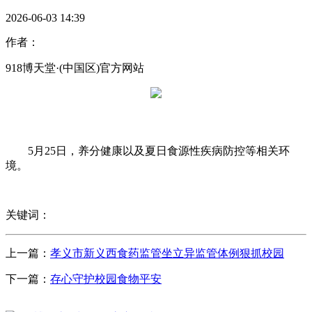
2026-06-03 14:39
作者：
918博天堂·(中国区)官方网站
5月25日，养分健康以及夏日食源性疾病防控等相关环
境。
关键词：
上一篇：
孝义市新义西食药监管坐立异监管体例狠抓校园
下一篇：
存心守护校园食物平安