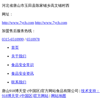
河北省唐山市玉田县陈家铺乡高文铺村西
网址：
http://www.7ych.com
http://www.7ych.com
加盟售后服务热线：
0315-6510999
/
6510978
首页
关于我们
食品安全常识
食品安全资讯
联系我们
唐山918博天堂·(中国区)官方网站食品有限公司 |
技术支持：
918博天堂·(中国区)官方网站
|
网站地图