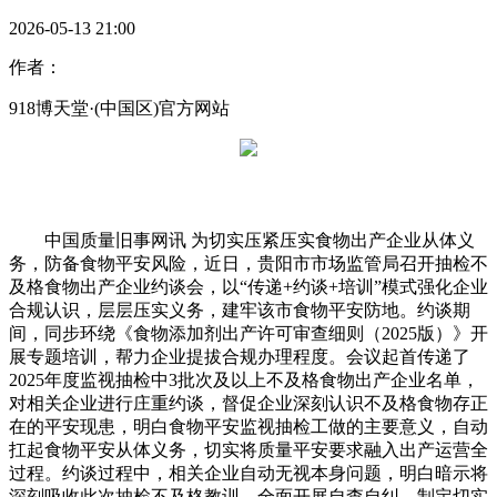
2026-05-13 21:00
作者：
918博天堂·(中国区)官方网站
中国质量旧事网讯 为切实压紧压实食物出产企业从体义
务，防备食物平安风险，近日，贵阳市市场监管局召开抽检不
及格食物出产企业约谈会，以“传递+约谈+培训”模式强化企业
合规认识，层层压实义务，建牢该市食物平安防地。约谈期
间，同步环绕《食物添加剂出产许可审查细则（2025版）》开
展专题培训，帮力企业提拔合规办理程度。会议起首传递了
2025年度监视抽检中3批次及以上不及格食物出产企业名单，
对相关企业进行庄重约谈，督促企业深刻认识不及格食物存正
在的平安现患，明白食物平安监视抽检工做的主要意义，自动
扛起食物平安从体义务，切实将质量平安要求融入出产运营全
过程。约谈过程中，相关企业自动无视本身问题，明白暗示将
深刻吸收此次抽检不及格教训，全面开展自查自纠，制定切实