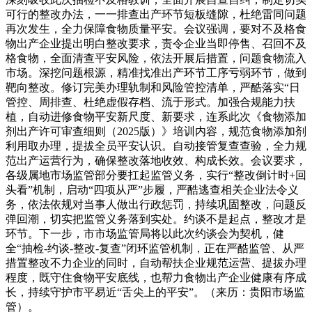
可行的整改办法，一一排查出产环节短板缝隙，杜绝雷同问题
再次发生，全力保障食物质量平安。会议强调，要对不及格食
物出产企业提出明白整改要求，责令企业当即停售、召回不及
格食物，全面清查平安风险，依法开展后措置，问题食物流入
市场。深挖问题根源，精准找准出产环节工序亏弱环节，做到
靶向整改。修订完美办理轨制和风险管控清单，严酷落实“日
管控、周排查、杜绝虚假存档、流于形式。加强合规能力扶
植，自动进修食物平安新尺度、新要求，连系此次《食物添加
剂出产许可审查细则（2025版）》培训内容，规范食物添加剂
利用取办理，提拔全员平安认识。自动接管复查查验，全力规
范出产运营行为，确保整改落地收效、构成长效。会议要求，
各级属地市场监管部分要扛起监管义务，实行“整改倒计时+回
头看”机制，启动“四项从严”步履，严酷逃查相关企业法令义
务，依法依规对当事人做出行政惩罚，持续巩固整改，问题反
弹回潮，切实把监管义务落到实处。约谈不是起点，整改才是
环节。下一步，市市场监管局将以此次约谈会为契机，健
全“抽检-约谈-整改-复查”闭环监管机制，正在严酷监管、从严
措置整改不力企业的同时，自动帮扶企业规范运营、提拔办理
程度，既守住食物平安底线，也帮力食物出产企业健康有序成
长，持续守护市平易近“舌尖上的平安”。（来历：贵阳市场监
管）。