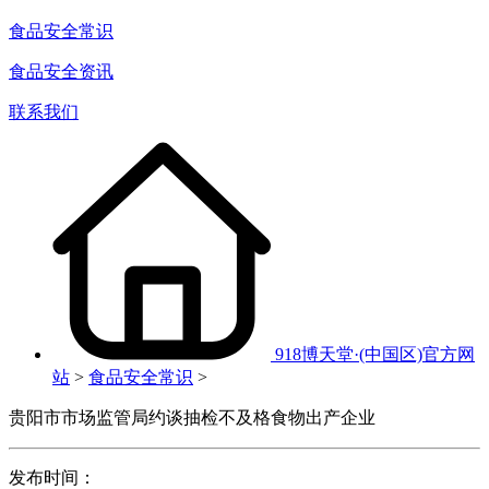
食品安全常识
食品安全资讯
联系我们
918博天堂·(中国区)官方网
站
>
食品安全常识
>
贵阳市市场监管局约谈抽检不及格食物出产企业
发布时间：