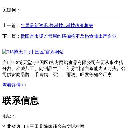
关键词：
上一篇：
生果最新资讯-快科技--科技改变将来
下一篇：
贵阳市市场监管局约谈抽检不及格食物出产企业
唐山918博天堂·(中国区)官方网站食品有限公司主要从事生猪
分割、冷藏加工、肉制品生产，年分割猪白条能力50万头。公
司供货商品牌：千喜鹤、双汇、雨润、旺发等知名厂家
查看详情 >>
联系信息
地址：
河北省唐山市玉田县陈家铺乡高文铺村西