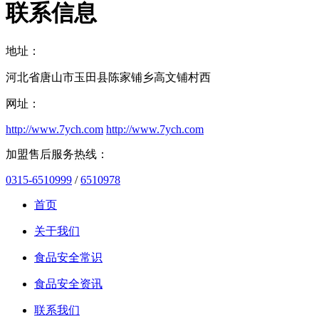
联系信息
地址：
河北省唐山市玉田县陈家铺乡高文铺村西
网址：
http://www.7ych.com
http://www.7ych.com
加盟售后服务热线：
0315-6510999
/
6510978
首页
关于我们
食品安全常识
食品安全资讯
联系我们