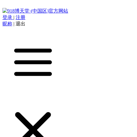
登录
|
注册
昵称
|
退出