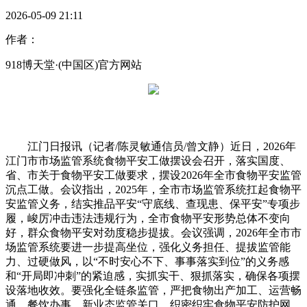
2026-05-09 21:11
作者：
918博天堂·(中国区)官方网站
江门日报讯（记者/陈灵敏通信员/曾文静）近日，2026年
江门市市场监管系统食物平安工做摆设会召开，落实国度、
省、市关于食物平安工做要求，摆设2026年全市食物平安监管
沉点工做。会议指出，2025年，全市市场监管系统扛起食物平
安监管义务，结实推品平安“守底线、查现患、保平安”专项步
履，峻厉冲击违法违规行为，全市食物平安形势总体不变向
好，群众食物平安对劲度稳步提拔。会议强调，2026年全市市
场监管系统要进一步提高坐位，强化义务担任、提拔监管能
力、过硬做风，以“不时安心不下、事事落实到位”的义务感
和“开局即冲刺”的紧迫感，实抓实干、狠抓落实，确保各项摆
设落地收效。要强化全链条监管，严把食物出产加工、运营畅
通、餐饮办事、新业态监管关口，织密织牢食物平安防护网。