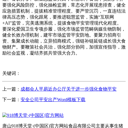
要强化风险防控，强化抽检监测，常态化开展现患排查，健全
应急措置机制，提拔精准管理程度。要严管沉罚，一直连结法
律高压态势，强化跟尾，要推进聪慧监管，实施“互联网
+AI”监管，完美逃溯系统，提拔食物平安管理现代化程度。
要深化爱国卫生专项步履，强化市场监管范畴病媒生物防制，
健全长效办理机制，建牢市场监管平安防地。要聚力招商引
资、集聚成长动能，立异招商模式，强链补链延链成长强大食
物财产。要鞭策社会共治，强化部分协同，加强宣传指导，激
励社会监视，凝结齐抓共管强大合力。
关键词：
上一篇：
成都会人平易近办公厅关于进一步强化食物平安
下一篇：
安全公司平安出产Word模板下载
唐山918博天堂·(中国区)官方网站食品有限公司主要从事生猪