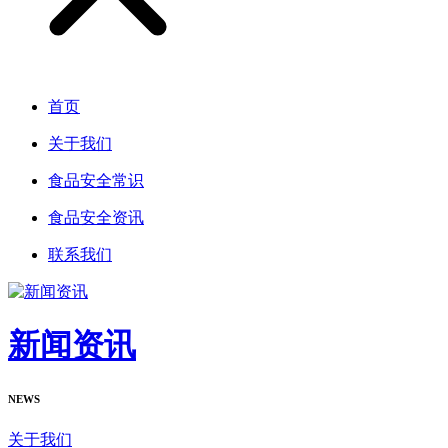
首页
关于我们
食品安全常识
食品安全资讯
联系我们
新闻资讯
NEWS
关于我们