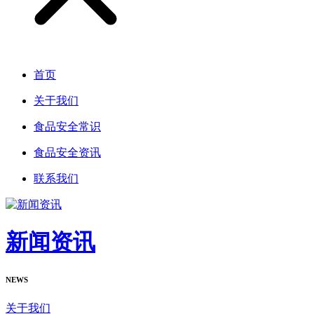
首页
关于我们
食品安全常识
食品安全资讯
联系我们
新闻资讯
NEWS
关于我们