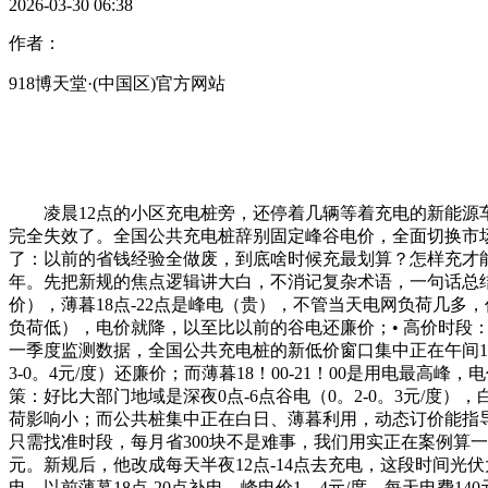
2026-03-30 06:38
作者：
918博天堂·(中国区)官方网站
凌晨12点的小区充电桩旁，还停着几辆等着充电的新能源车—
完全失效了。全国公共充电桩辞别固定峰谷电价，全面切换市
了：以前的省钱经验全做废，到底啥时候充最划算？怎样充才能
年。先把新规的焦点逻辑讲大白，不消记复杂术语，一句话总结
价），薄暮18点-22点是峰电（贵），不管当天电网负荷几
负荷低），电价就降，以至比以前的谷电还廉价；• 高价时段
一季度监测数据，全国公共充电桩的新低价窗口集中正在午间11！
3-0。4元/度）还廉价；而薄暮18！00-21！00是用电最
策：好比大部门地域是深夜0点-6点谷电（0。2-0。3元/度
荷影响小；而公共桩集中正在白日、薄暮利用，动态订价能指
只需找准时段，每月省300块不是难事，我们用实正在案例算一笔
元。新规后，他改成每天半夜12点-14点去充电，这段时间光
电，以前薄暮18点-20点补电，峰电价1。4元/度，每天电费140