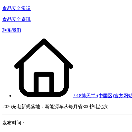
食品安全常识
食品安全资讯
联系我们
918博天堂·(中国区)官方网
2026充电新规落地：新能源车从每月省300护电池实
发布时间：