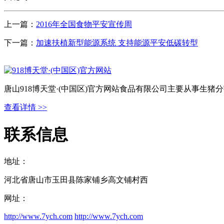
上一篇：
2016年全国食物平安宣传周
下一篇：
加速扶植新型能源系统 支持能源平安低碳转型
唐山918博天堂·(中国区)官方网站食品有限公司主要从事生
查看详情 >>
联系信息
地址：
河北省唐山市玉田县陈家铺乡高文铺村西
网址：
http://www.7ych.com
http://www.7ych.com