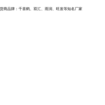
司供货商品牌：千喜鹤、双汇、雨润、旺发等知名厂家