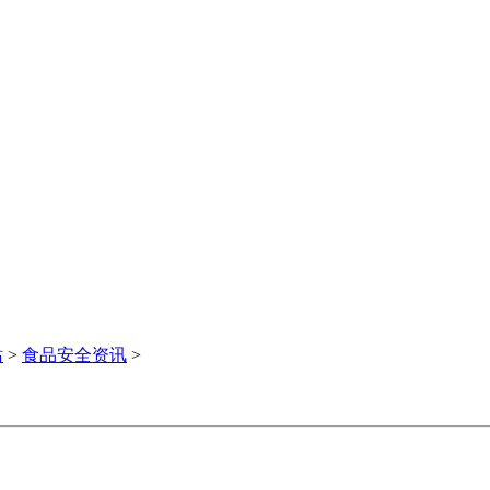
站
>
食品安全资讯
>