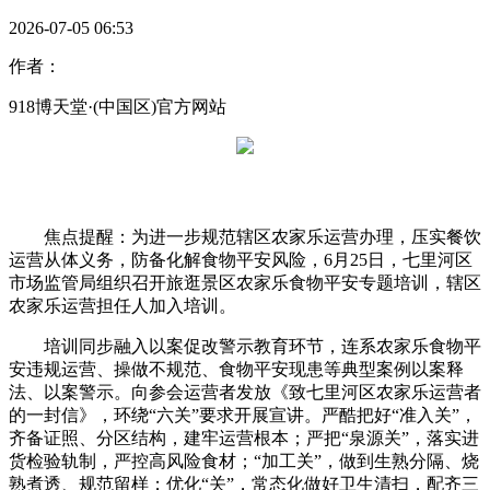
2026-07-05 06:53
作者：
918博天堂·(中国区)官方网站
焦点提醒：为进一步规范辖区农家乐运营办理，压实餐饮
运营从体义务，防备化解食物平安风险，6月25日，七里河区
市场监管局组织召开旅逛景区农家乐食物平安专题培训，辖区
农家乐运营担任人加入培训。
培训同步融入以案促改警示教育环节，连系农家乐食物平
安违规运营、操做不规范、食物平安现患等典型案例以案释
法、以案警示。向参会运营者发放《致七里河区农家乐运营者
的一封信》，环绕“六关”要求开展宣讲。严酷把好“准入关”，
齐备证照、分区结构，建牢运营根本；严把“泉源关”，落实进
货检验轨制，严控高风险食材；“加工关”，做到生熟分隔、烧
熟煮透、规范留样；优化“关”，常态化做好卫生清扫，配齐三