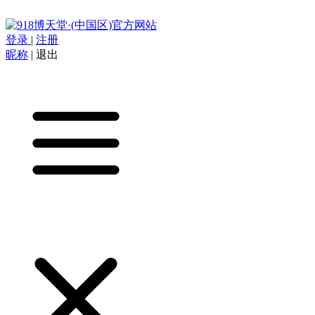
登录
|
注册
昵称
|
退出