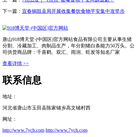
下一篇：
宜春铜鼓县局开展收集餐饮食物平安集中攻坚步
唐山918博天堂·(中国区)官方网站食品有限公司主要从事生猪
分割、冷藏加工、肉制品生产，年分割猪白条能力50万头。公
司供货商品牌：千喜鹤、双汇、雨润、旺发等知名厂家
查看详情 >>
联系信息
地址：
河北省唐山市玉田县陈家铺乡高文铺村西
网址：
http://www.7ych.com
http://www.7ych.com