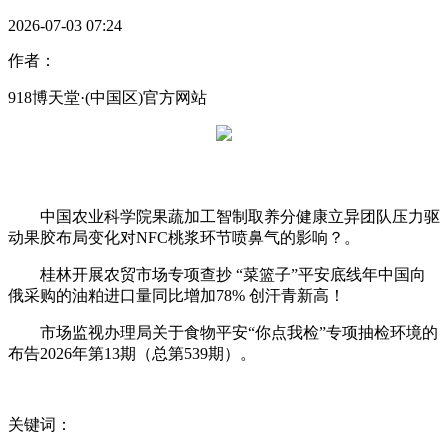
2026-07-03 07:24
作者：
918博天堂·(中国区)官方网站
中国农业科学院果蔬加工智制取养分健康立异团队压力驱
动果胶布局变化对NFC桃浆环节喷鼻气的影响？。
桂林开展农贸市场专项查抄 “菜篮子”平安底线年中国向
俄采购的油粕进口量同比增加78% 创汗青新高！
市场监视办理局关于食物平安“你点我检”专项抽检环境的
布告2026年第13期（总第539期）。
关键词：