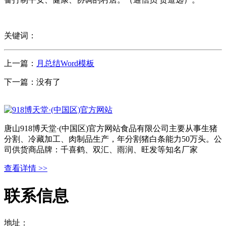
关键词：
上一篇：
月总结Word模板
下一篇：没有了
唐山918博天堂·(中国区)官方网站食品有限公司主要从事生猪
分割、冷藏加工、肉制品生产，年分割猪白条能力50万头。公
司供货商品牌：千喜鹤、双汇、雨润、旺发等知名厂家
查看详情 >>
联系信息
地址：