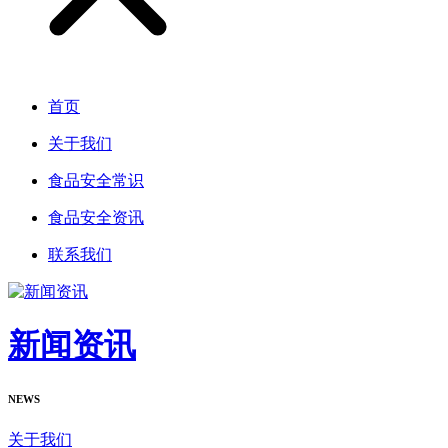
首页
关于我们
食品安全常识
食品安全资讯
联系我们
新闻资讯
NEWS
关于我们