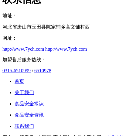
地址：
河北省唐山市玉田县陈家铺乡高文铺村西
网址：
http://www.7ych.com
http://www.7ych.com
加盟售后服务热线：
0315-6510999
/
6510978
首页
关于我们
食品安全常识
食品安全资讯
联系我们