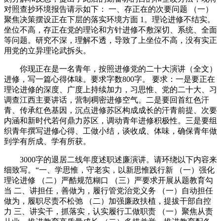
对照查抄环境报告请示如下： 一、存正在的次要问题 （一）
聚焦决策摆设正在下层的落实环境方面 1。理论进修不结实。
坐位不高，存正在党的理论和方针进修不敷深切、系统、全面
等问题。研究不深，理解不透，导致了上坐位不高，没有实正
用党的立异理论武拆头。
你现正在是一名青年，按照进修党的二十大演讲（全文）
进修，写一篇心得体味。要求字数800字。 要求：一是要正在
理论进修的深度、广度上持续加力，习思惟、党的二十大、习
调查江西主要讲话，营制稠密进修空气。二是要回首红色汗
青、传承红色基因，沉点进修苏区构成成长的汗青前提、次要
内涵和新时代若何鼎力苏区，调动青年进修积极性。三是要组
织青年撰写进修心得、工做小结，谈收成、体味，确保青年做
到学有所成、学有所获。
3000字的退居二线年度述职述廉演讲。请环绕以下内容来
细致写。“一、学思惟，守老实，以新思惟践行新 （一）强化
理论进修 （二）严酷规范糊口 （三）严要求开展从题教育勾
当 二、讲担任，善做为，履行管党治党义务 （一）自动担任
做为，履职尽责不松弛 （二）加强廉政扶植，提拔干部自控
力 三、讲实干，抓落实，认实履行工做职责 （一）聚焦从责