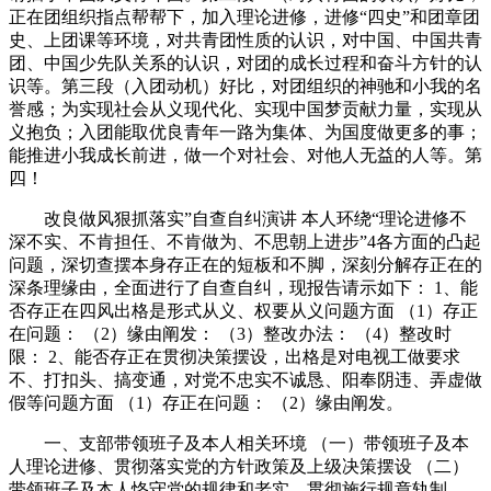
正在团组织指点帮帮下，加入理论进修，进修“四史”和团章团
史、上团课等环境，对共青团性质的认识，对中国、中国共青
团、中国少先队关系的认识，对团的成长过程和奋斗方针的认
识等。第三段（入团动机）好比，对团组织的神驰和小我的名
誉感；为实现社会从义现代化、实现中国梦贡献力量，实现从
义抱负；入团能取优良青年一路为集体、为国度做更多的事；
能推进小我成长前进，做一个对社会、对他人无益的人等。第
四！
改良做风狠抓落实”自查自纠演讲 本人环绕“理论进修不
深不实、不肯担任、不肯做为、不思朝上进步”4各方面的凸起
问题，深切查摆本身存正在的短板和不脚，深刻分解存正在的
深条理缘由，全面进行了自查自纠，现报告请示如下： 1、能
否存正在四风出格是形式从义、权要从义问题方面 （1）存正
在问题： （2）缘由阐发： （3）整改办法： （4）整改时
限： 2、能否存正在贯彻决策摆设，出格是对电视工做要求
不、打扣头、搞变通，对党不忠实不诚恳、阳奉阴违、弄虚做
假等问题方面 （1）存正在问题： （2）缘由阐发。
一、支部带领班子及本人相关环境 （一）带领班子及本
人理论进修、贯彻落实党的方针政策及上级决策摆设 （二）
带领班子及本人恪守党的规律和老实、贯彻施行规章轨制