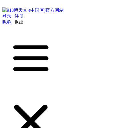
登录
|
注册
昵称
|
退出