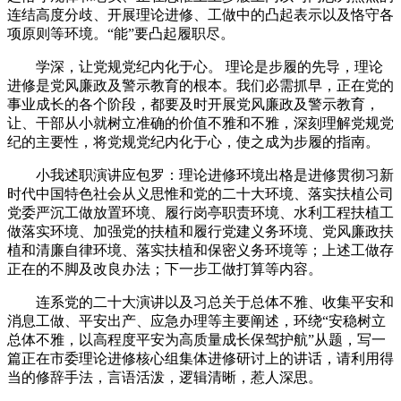
连结高度分歧、开展理论进修、工做中的凸起表示以及恪守各
项原则等环境。“能”要凸起履职尽。
学深，让党规党纪内化于心。 理论是步履的先导，理论
进修是党风廉政及警示教育的根本。我们必需抓早，正在党的
事业成长的各个阶段，都要及时开展党风廉政及警示教育，
让、干部从小就树立准确的价值不雅和不雅，深刻理解党规党
纪的主要性，将党规党纪内化于心，使之成为步履的指南。
小我述职演讲应包罗：理论进修环境出格是进修贯彻习新
时代中国特色社会从义思惟和党的二十大环境、落实扶植公司
党委严沉工做放置环境、履行岗亭职责环境、水利工程扶植工
做落实环境、加强党的扶植和履行党建义务环境、党风廉政扶
植和清廉自律环境、落实扶植和保密义务环境等；上述工做存
正在的不脚及改良办法；下一步工做打算等内容。
连系党的二十大演讲以及习总关于总体不雅、收集平安和
消息工做、平安出产、应急办理等主要阐述，环绕“安稳树立
总体不雅，以高程度平安为高质量成长保驾护航”从题，写一
篇正在市委理论进修核心组集体进修研讨上的讲话，请利用得
当的修辞手法，言语活泼，逻辑清晰，惹人深思。