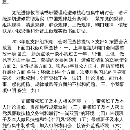
建。
党纪进修教育读书班暨理论进修核心组集中研讨会，请环
绕深切进修贯彻落实《中国规律处分条例》，紧扣党的规律、
组织规律、清廉规律、群众规律、工做规律、糊口规律，慎密
联系小我思惟和分督工做现实做书面讲话。
2023年度支部组织糊口会对照查抄提纲 X支部X 按照会议
放置，下面由我做对照查抄： 一、上年度组织糊口会问题整
改环境 备注：新沉点谈一谈小我过去一年、思惟、工做、做
风等方面环境 二、查摆的次要问题 1。进修贯彻党的立异理论
方面 2。党性提高方面 3。联系办事群众方面 4。阐扬前锋榜
样感化方面 备注：环绕上述4个方面，次要对照习总的号召和
要求，对照权利，全面查找正在、认识、理论进修、能力本
事、感化阐扬、规律做风等方面的不脚和问题。 三、小我事
项申明 备注：如！
一、支部带领班子及本人相关环境 （一）带领班子及本
人理论进修、贯彻施行规章轨制 （三）带领班子及本人落实
党风廉政扶植义务制和履行“一岗双责”的环境 （四）带领班
子及本人做风扶植和纠治“四风”环境 （五）带领班子及本人
施行集中制准绳，加入组织糊口会、接管外监视环境 （六）