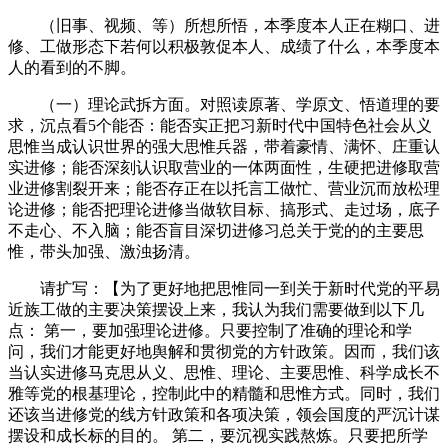
（旧事、视频、等）所想所悟，本季度本人正在糊口、进
修、工做形态下若何以积极敦促本人、成绩了什么，本季度本
人的看到的不脚。
（一）理论武拆方面。对照读原著、学原文、悟道理的要
求，沉点看5个能否：能否实正把习新时代中国特色社会从义
思惟当成认识世界的强大思惟兵器，带着豪情、满怀、庄重认
实进修；能否深刻认识取营业的一体两面性，生硬把进修取营
业进修割裂开来；能否存正在以托言工做忙、营业沉而放松理
论进修；能否把理论进修当做软目标、搞形式、走过场，底子
不走心、不入脑；能否盲目深切进修习总关于党的的主要思
惟，带头加强、激浊扬清。
请扩写：【为了更好地把思惟同一到关于新时代党的平易
近族工做的主要决策摆设上来，我认为我们需要做到以下几
点： 第一，要加强理论进修。只要控制了准确的理论和学
问，我们才能更好地舆解和贯彻党的方针政策。因而，我们该
当认实进修马克思从义、思惟、理论、主要思惟、科学成长不
雅等党的根基理论，控制此中的精髓和思惟方式。同时，我们
还该当进修党的线方针政策和各项决策，领会国度的严沉计谋
摆设和成长标的目的。 第二，要沉视实践熬炼。只要把所学