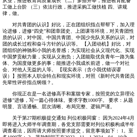
从业，推进教育高质量成长 （二）多措并举，推进教育配备
工做上台阶 （三）依法行政，推进采购工做扶植 四、讲规
律，做。
对共青团的认识】好比，正在团组织指点帮帮下，加入理
论进修，进修“四史”和团章团史、上团课等环境，对关青团性
质的认识，对中国、中国共青团、中国少先队关系的认识，对
团的成长过程和奋斗方针的认识等。 【入团动机】好比，对
团组织的神驰和小我的名誉感；为实现社会从义现代化、实现
中国梦贡献力量，实现从义抱负；入团能取优良青年一路为集
体、为国度做更多的事；能推进小我成长前进，做一个对社
会、对他人无益的人等。 【现实表示（含小我优错误谬
误）】按照本人职业特点和现实环境，对照《新时代共青团员
先辈性评价指点纲领？。
你现正在是一名进修高手和案牍专家，按照党的立异理论
进修”进修，写一篇心得体味。要求字数1000字。 要求：从题
明显、言语通畅、层次清晰、布局完整、逻辑严谨。
关于第27期积极提交通知 列位积极同窗： 因为2024年4月
即将进入大师半年调查期，各党支部需要对列位积极构成半年
调查看法，因而请大师按照要求提交，留意事项如下： 1。至