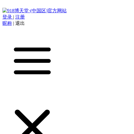
登录
|
注册
昵称
|
退出