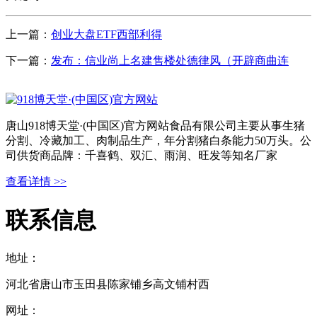
上一篇：
创业大盘ETF西部利得
下一篇：
发布：信业尚上名建售楼处德律风（开辟商曲连
唐山918博天堂·(中国区)官方网站食品有限公司主要从事生猪
分割、冷藏加工、肉制品生产，年分割猪白条能力50万头。公
司供货商品牌：千喜鹤、双汇、雨润、旺发等知名厂家
查看详情 >>
联系信息
地址：
河北省唐山市玉田县陈家铺乡高文铺村西
网址：