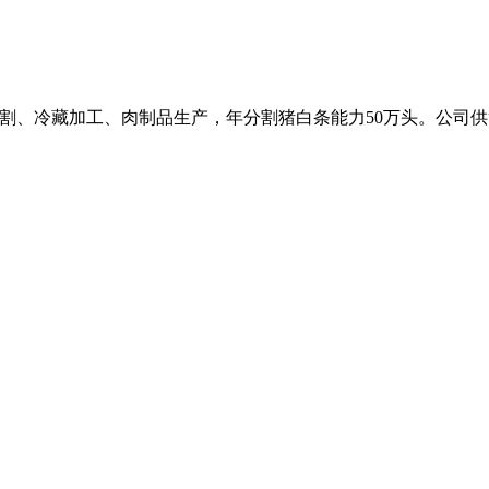
猪分割、冷藏加工、肉制品生产，年分割猪白条能力50万头。公