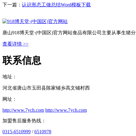
下一篇：
认识形态工做总结Word模板下载
唐山918博天堂·(中国区)官方网站食品有限公司主要从事生
查看详情 >>
联系信息
地址：
河北省唐山市玉田县陈家铺乡高文铺村西
网址：
http://www.7ych.com
http://www.7ych.com
加盟售后服务热线：
0315-6510999
/
6510978