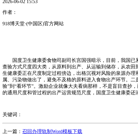
2026-06-02 15:53
作者：
918博天堂·(中国区)官方网站
国度卫生健康委食物司副司长宫国强暗示，目前，我国已累计发
查验方式尺度四大类，从原料到出产、从运输到储存，从农田
生健康委正在尺度制定过程傍边，出格沉视对风险的泉源办理
属、污染物做出了，避免不及格的原料进入食物出产环节。二是
验”到“看环节”。激励企业就像大夫看病那样，不是盲目查抄，
的通用尺度和管过程的出产运营规范尺度，国度卫生健康委还
关键词：
上一篇：
召回办理轨制Word模板下载