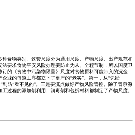
0多种食物类别。这套尺度分为通用尺度、产物尺度、出产规范和
安法要求食物平安风险办理要防止为从、全程节制，所以国度卫
修订的《食物中污染物限量》尺度对食物原料可能带入的沉金
企业的每道工序都立下了更严的“老实”。第一，从“凭经
的”到防“看不见的”。三是要沉点做好产物风险管控。除了管泉源
加工过程的添加剂利用、消毒剂和包拆材料都制定了产物尺度。