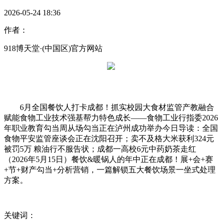
2026-05-24 18:36
作者：
918博天堂·(中国区)官方网站
6月全国餐饮人打卡成都！抓实校园大食材监管产教融合
赋能食物工业技术强基帮力特色成长——食物工业行指委2026
年职业教育勾当周从场勾当正在泸州成功举办今日导读：全国
食物平安监管座谈会正在沈阳召开；卖不及格大米获利324元
被罚5万 粮油行不服告状；成都一高校6元中药奶茶走红
（2026年5月15日）餐饮&暖锅人的年中正在成都！展+会+赛
+节+财产勾当+分析营销，一篇解锁五大餐饮场景一坐式处理
方案。
关键词：