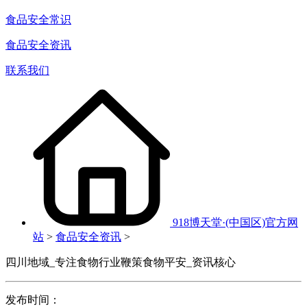
食品安全常识
食品安全资讯
联系我们
918博天堂·(中国区)官方网
站
>
食品安全资讯
>
四川地域_专注食物行业鞭策食物平安_资讯核心
发布时间：