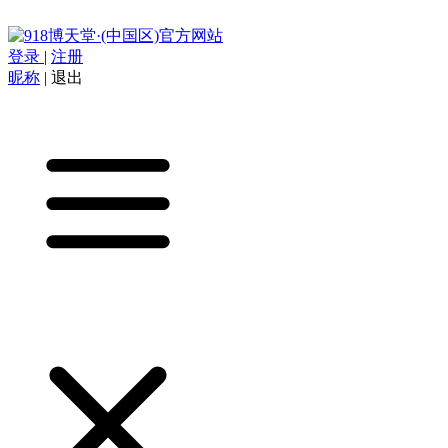
登录
|
注册
昵称
|
退出