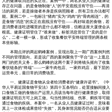
人的健康取消息的实正在。案例一中，两名从业人员的健康证
存正在问题，的是食物制做“人”的平安底线没有守住——再清
洁的厨房，若是操做者本身是疾病照顾者，所有卫生办法都可
能。案例二中，一包标注“猪肉”实为“鸡肉”的“骨肉相连”，的
是食物“消息”的实正在底线没有守住——再好味道的食物，若
是消费者连吃进嘴里的是什么都不晓得，信赖这座大厦便会从
根底。健康证明管住了“谁来做”，标签消息管住了“卖的是什
么”，二者一横一纵，形成了收集餐饮平安终端管理的两条根
本坐标轴。
本期点评的两起鹤峰案例，呈现出取上一期广西案例判然
不同的管理面向。若是说广西的案例聚焦于“平台”这一上逛总
闸门的把关义务，那么鹤峰的这两个案子则将镜头摇向了收集
餐饮链条的“终端”——一家牛肉包店、一家炸鸡店，最下层的
运营单元，最日常的消费场景。
一、健康证是食物从业者给消费者的“健康许诺书”。《中
华人平易近国食物平安法》第四十五条明白，处置接触间接入
口食物工做的食物出产运营人员该当每年进行健康查抄，取得
健康证明后方可上岗工做。勾当性肺结核、伤寒、痢疾等可能
通过食物的疾病。本案中，一名从业人员健康证过时，意味着
其上一次体检成果曾经“失效”，其身体情况能否仍合适从业要