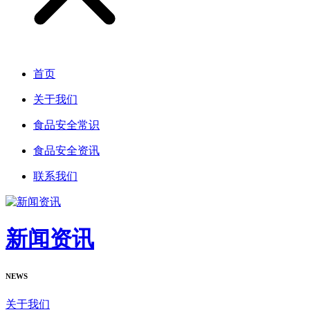
首页
关于我们
食品安全常识
食品安全资讯
联系我们
新闻资讯
NEWS
关于我们