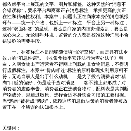
都依赖平台上展现的文字、图片和标签。这种天然的“消息不
合错误称”，要求平台和商家正在消息标注上承担更高的实正
在性和精确性权利。本案中，问题出正在商家本身的消息填报
环节——统一个产物，包拆上一种标注、平台上另一种标注，
这种“双面标签”的呈现，要么是商家的内控办理紊乱，要么是
成心为之。无论哪种环境，监管的介入都是校准这种消息不合
错误称的需要手段。
一、标签标注不是能够随便填写的“空格”，而是具有法令
效力的“消息许诺”。《收集食物平安违法行为查处法子》明
白，入网食物出产运营者不得网上刊载的非食物消息，不得进
行虚假标注。本案中“骨肉相连”标注的原料取现实利用原料不
符，无论当事人是出于什么动机——是为了投合消费者对“猪
肉”口感的偏好，仍是疏于查对消息——客不雅上都形成了对
消费者的虚假奉告。消费者正在选购食物时，配料表是其判断
产物成分、规避过敏原、选择合适本身饮食习惯的主要根据。
当“鸡肉”被标成“猪肉”，依赖这些消息做决策的消费者便被放
置正在一个错误的认知根本上。
关键词：