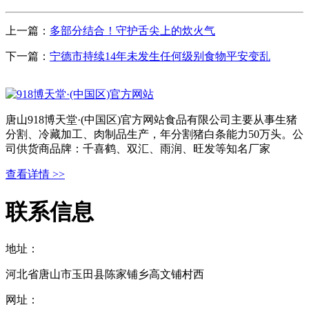
上一篇：
多部分结合！守护舌尖上的炊火气
下一篇：
宁德市持续14年未发生任何级别食物平安变乱
唐山918博天堂·(中国区)官方网站食品有限公司主要从事生猪
分割、冷藏加工、肉制品生产，年分割猪白条能力50万头。公
司供货商品牌：千喜鹤、双汇、雨润、旺发等知名厂家
查看详情 >>
联系信息
地址：
河北省唐山市玉田县陈家铺乡高文铺村西
网址：