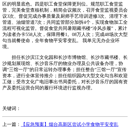
区的明显底色。四是职工食堂保障更到位。规范职工食堂监
管，完美食堂查核机制，精简会议频次，召开食堂监视委员会
议3次、督促完成办事质量及厨师手艺培训进修3次、清理下水
管道、油烟管道7次；共同监管部分加拆4个，实现食物加工全
流程可视化监管。督促食堂共同暑期藏书楼“冷风步履”，累计
为读者办卡558人次，保障用餐1。08万人次；完成48场次大型
勾当就餐使命，全年食物平安零变乱。 我单元无办企业环
境。
担任长沙滨江文化园和长沙市博物馆、长沙市藏书楼、长
沙规划展现馆、长沙音乐厅的物业办理及公共设备办理，协
调“三馆一厅”的日常运转办理事务；担任整合“三馆一厅”宣传
资本，进行全体宣传推介；担任组织园内大型文化勾当和欢迎
工做；受市文化广电旧事出书局委托，对长沙音乐厅的国有资
产及委托运营合同的履行环境进行监视办理。
关键词：
上一篇：
【应急预案】烟台高新区尝试小学食物平安变乱