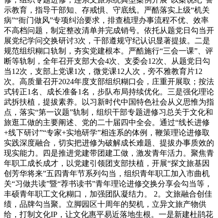
示教育，指导干部知、存戒惧、守底线。严酷落实上级“机关
病”“衙门做风”专项纠治要求，排查梳理办事流程不优、效率
不高档问题，制定整改清单并完成销号。依托从题党日勾当开
展党纪学问交换研讨3次，干部遵规守纪认识显著提拔。二是
规范组织糊口轨制，夯实党建根本。严酷施行“三会一课”、评
断等轨制，全年召开支部大会4次、支委会12次、从题党日勾
当12次，支部上党课1次，微党课12人次，旁不雅教育片12
次。高质量召开2024年度支部组织糊口会，庄重开展取；按法
式转正1名、成长准备1名，步队布局持续优化。三是强化理论
武拆扶植，提拔素养。以习新时代中国特色社会从义思惟为指
点，落实“第一议题”轨制，组织干部专题进修习总关于文化和
旅逛工做的主要阐述、党的二十届四中全会。通过“线长进修
+线下研讨”“专家+实地研学”相连系的体例，鞭策理论进修取
实践深度融合，切实把进修为破解成长难题、提拔办事质效的
现实能力。四是推进党建带团建工做，激发青年活力。聚焦青
年职工成长成才，以党建引领团支部扶植，开展“探文旅基因
创芳华将来”五四青年节系列勾当，组织青年职工加入市曲机
关“习做共读”暨“荐书读书”青年理论进修交换分享会勾当等，
丰硕青年职工文化糊口，加强团队凝结力。 2。文旅融合创佳
绩，品牌勾当聚。立脚园区十周年的契机，立异文旅产物供
给，打制文化IP，让文化惠平易近落地生根。一是新建杜鹃花