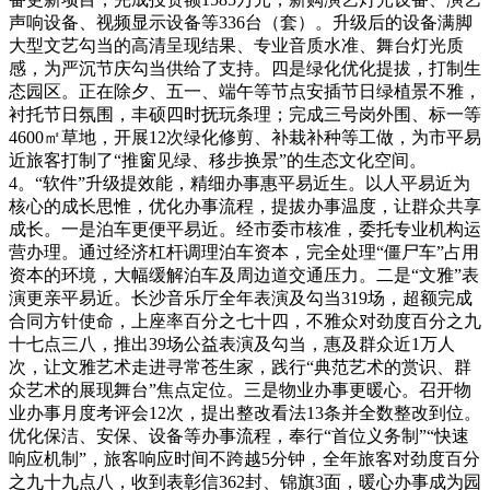
声响设备、视频显示设备等336台（套）。升级后的设备满脚
大型文艺勾当的高清呈现结果、专业音质水准、舞台灯光质
感，为严沉节庆勾当供给了支持。四是绿化优化提拔，打制生
态园区。正在除夕、五一、端午等节点安插节日绿植景不雅，
衬托节日氛围，丰硕四时抚玩条理；完成三号岗外围、标一等
4600㎡草地，开展12次绿化修剪、补栽补种等工做，为市平易
近旅客打制了“推窗见绿、移步换景”的生态文化空间。
4。“软件”升级提效能，精细办事惠平易近生。以人平易近为
核心的成长思惟，优化办事流程，提拔办事温度，让群众共享
成长。一是泊车更便平易近。经市委市核准，委托专业机构运
营办理。通过经济杠杆调理泊车资本，完全处理“僵尸车”占用
资本的环境，大幅缓解泊车及周边道交通压力。二是“文雅”表
演更亲平易近。长沙音乐厅全年表演及勾当319场，超额完成
合同方针使命，上座率百分之七十四，不雅众对劲度百分之九
十七点三八，推出39场公益表演及勾当，惠及群众近1万人
次，让文雅艺术走进寻常苍生家，践行“典范艺术的赏识、群
众艺术的展现舞台”焦点定位。三是物业办事更暖心。召开物
业办事月度考评会12次，提出整改看法13条并全数整改到位。
优化保洁、安保、设备等办事流程，奉行“首位义务制”“快速
响应机制”，旅客响应时间不跨越5分钟，全年旅客对劲度百分
之九十九点八，收到表彰信362封、锦旗3面，暖心办事成为园