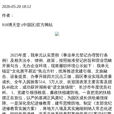
2026-05-20 18:12
作者：
918博天堂·(中国区)官方网站
2025年度，我单元认实贯彻《事业单元登记办理暂行条
例》及相关法令、律例、政策，按照核准登记的旨和营业范畴
开展勾当，无办企业环境，现将履职环境公示如下： 我单元
锚定“文化惠平易近”焦点方针，统筹推进党建引领、文旅融
合、设备提质、办事升级四大沉点工做，园区事业实现高质量
成长。全年入园旅客514。5万人次、欢迎国表里主要宾客及团
队46批次，成功获评湖南省“进文旅场馆”、长沙市年度优良社
科。 1。党建引领强根底，廉政扶植建防地。一直把党的扶植
摆正在首位，以严的基调正风肃纪，为园区成长供给顽强保
障。一是深化党纪进修教育，建牢思惟防地。制定《支部党纪
进修教育实施方案》，将地方八项及其实施细则纳入常态化进
修，组织专题进修，连系文旅系统典型案例开展“以案说纪”警