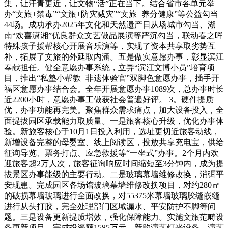
集，让汗青更近，让文物“活”正在当下。结合省市各单元举
办“文旅+禁毒”“文旅+防灾减灾”“文旅+养分健康”等公益勾当
44场。成功承办2025年文化和天然遗产日从场城市勾当、湖
南“欢喜潇湘”优良群众文艺做品展演等严沉勾当，联动春之晖
特殊孩子援帮核心开展音乐演等，实现了资本共享取劣势互
补，拓展了文旅的外延取内涵。五是做实意愿办事，彰显滨江
奉献担任。健全意愿办事系统，立异“滨江文博小员”培育项
目，推出“私塾小帮教+非遗体验官”双脚色意愿办事，插手开
福区意愿办事结合会。全年开展意愿办事1089次，总办事时长
近2200小时，意愿办事工做获社会普遍好评。 3。硬件提质
优，办事功能再完美。聚焦群众需求痛点，加大设备投入，全
面提拔园区承载能力取质量。一是旅客核心升级，优化办事体
验。新旅客核心于10月1日投入利用，选址更切近旅客动线，
新增设备完整的母婴室、线上阅读区，投放共享充电宝，供给
征询导览、票务打点、应急救援等“一坐式”办事。2个月内欢
迎旅客超2万人次，旅客征询响应时间缩短至3分钟内，成为提
拔景区办事能级的主要行动。二是玻璃幕墙维修改换，消弭平
安现患。完成园区各场馆玻璃幕墙维修改换项目，对约280㎡
的破损幕墙玻璃进行全面改换，对55375米幕墙玻璃胶缝嵌缝
进行从头打胶，完全处理部门区域漏水、平安防护不脚等问
题。三是设备更新提质增效，强化保障能力。实施文旅范畴设
备更新项目，完成投资额1585万元，新购演艺灯光设备、演艺