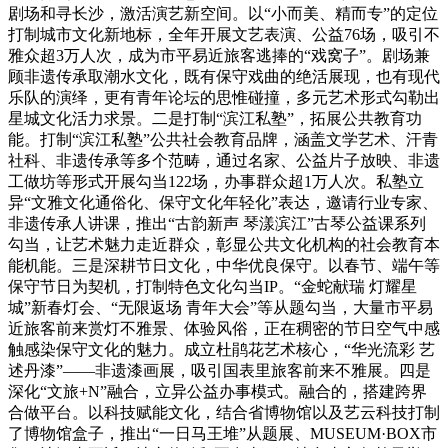
剧场和寻长沙，激活演艺新空间。以“小而美、精而专”的定位
打制城市文化新地标，全年开展文艺表演、公益76场，吸引不
雅众超3万人次，成为市平易近旅客逃捧的“戏窝子”。剧场兼
顾非遗传承取潮水文化，既有保守戏曲的绝活展现，也有现代
乐队的演绎，更有青年论坛的思惟碰撞，多元艺术形式勾勒出
星城文化活力求景。二是打制“滨江私塾”，拓展公共教育功
能。打制“滨江私塾”公共社会教育品牌，涵盖文学艺术、汗青
社科、非遗传承等多个范畴，通过名家、公益片子放映、非遗
工做坊等形式开展勾当122场，办事群众超1万人次。私塾立
异“文雅文化通俗化、保守文化年轻化”表达，邀请行业专家、
非遗传承人讲课，推出“古韵新声 琴漾滨江”古琴公益课系列
勾当，让艺术魅力走近群众，彰显公共文化机构的社会教育本
能机能。三是深耕节日文化，中华优良保守。以春节、端午等
保守节日为契机，打制特色文化勾当IP。“金蛇献瑞 灯耀星
城”新春灯会、“无限返场 青年大会”等从题勾当，大量市平易
近旅客前来赏灯不雅景、体验风俗，正在稠密的节日空气中感
触感染保守文化的魅力。成立杜鹃花艺术核心，“华光流彩 艺
述丹漆”——非遗漆画展，吸引国表里旅客前来不雅展。四是
深化“文旅+N”融合，立异公益办事模式。融合的，搭建跨界
合做平台。以科技赋能文化，结合省博物馆以及艺云科技打制
了博物馆盒子，推出“一日马王堆”从题展、MUSEUM·BOX市