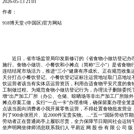
2026-05-13 21:01
作者：
918博天堂·(中国区)官方网站
近日，省市场监管局印发新修订的《省食物小做坊登记办理法
施行。食物小做坊、小餐饮和小摊点（简称“三小”）是省食
连结结尾市场活力，推进“三小”健康有序成长。正在规范收
天分打点小餐饮登记、小餐饮登记证标注运营地址取门店地址
饮运营者该当有实体店运营资历，利用合适食物平安尺度的食
工制做过程。为规范食物小做坊登记行为，办理法子删除委托
增“出产加工厂所（办公、仓储、晾晒场等非出产加工厂所除外
摊点存案工做，实行“一点一卡”办理准绳，确保留案办理全
点该当面向消费者小我开展零售运营，不得处置食物批发营业，
列了900余张照片、近2000件宝贵实物。…“五一”国际劳
劳动者正在普通岗亭上履职尽责，全力保障节日期间社会运转
坐声明网坐律师消息联系我们人 平易近 网 股 份 有 限 公 司 版 权 