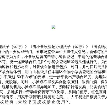
子（试行）》《省小餐饮登记办理法子（试行）》《省食物小
物行业的主要构成部门。省市场监管局相关担任人引见，新修订的
集运营行为方面，小餐饮运营者申请小餐饮登记，申请的运营场合
不符、统一运营场合打点多个小餐饮登记证等违法违规行为。为
物容器和包拆材料，对餐饮食物进行包拆、封口，并封口后无法
下放办理体例，明白由县级担任本辖区食物小做坊登记的办理和
）不跨越150平方米”的要求，进一步细化出产场合尺度。办理
笼盖、无脱漏。同时，小摊点不得发卖食物添加剂、散拆白酒、保
现场制售类小摊点不得异地加工、预制后转运发卖，防备食物平安
动节期间，多地多行业劳动者仍苦守正在岗亭。从国门值守、红色
平稳有序，用实干取苦守注释劳动之美。…人平易近日概况关于
所 有 ，未 经 书 面 授 权 禁 止 使 用？。