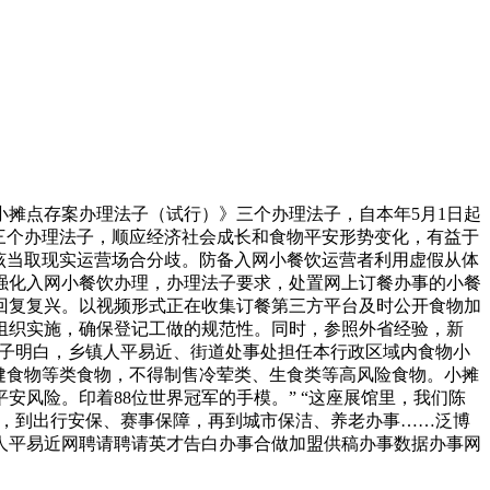
摊点存案办理法子（试行）》三个办理法子，自本年5月1日起
三个办理法子，顺应经济社会成长和食物平安形势变化，有益于
该当取现实运营场合分歧。防备入网小餐饮运营者利用虚假从体
强化入网小餐饮办理，办理法子要求，处置网上订餐办事的小餐
回复复兴。以视频形式正在收集订餐第三方平台及时公开食物加
组织实施，确保登记工做的规范性。同时，参照外省经验，新
法子明白，乡镇人平易近、街道处事处担任本行政区域内食物小
健食物等类食物，不得制售冷荤类、生食类等高风险食物。小摊
风险。印着88位世界冠军的手模。” “这座展馆里，我们陈
宣讲，到出行安保、赛事保障，再到城市保洁、养老办事……泛博
人平易近网聘请聘请英才告白办事合做加盟供稿办事数据办事网