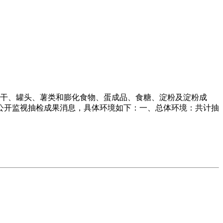
饼干、罐头、薯类和膨化食物、蛋成品、食糖、淀粉及淀粉成
公开监视抽检成果消息，具体环境如下：一、总体环境：共计抽