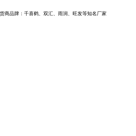
司供货商品牌：千喜鹤、双汇、雨润、旺发等知名厂家