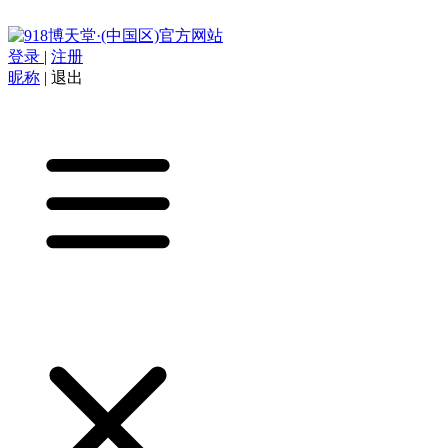
登录
|
注册
昵称
|
退出