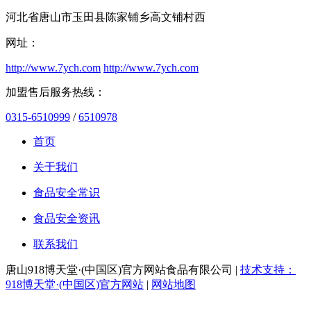
河北省唐山市玉田县陈家铺乡高文铺村西
网址：
http://www.7ych.com
http://www.7ych.com
加盟售后服务热线：
0315-6510999
/
6510978
首页
关于我们
食品安全常识
食品安全资讯
联系我们
唐山918博天堂·(中国区)官方网站食品有限公司 |
技术支持：
918博天堂·(中国区)官方网站
|
网站地图