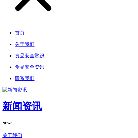
首页
关于我们
食品安全常识
食品安全资讯
联系我们
新闻资讯
NEWS
关于我们