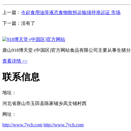
上一篇：
今起食用油等液态食物散拆运输须持准运证 市场
下一篇：没有了
唐山918博天堂·(中国区)官方网站食品有限公司主要从事生
查看详情 >>
联系信息
地址：
河北省唐山市玉田县陈家铺乡高文铺村西
网址：
http://www.7ych.com
http://www.7ych.com