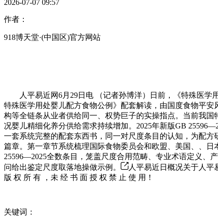
2026-07-07 09:57
作者：
918博天堂·(中国区)官方网站
人平易近网6月29日电 （记者孙博洋）日前，《特殊医学用处
特殊医学用处婴儿配方食物公例》配套解读，由国度食物平安
构等全链条从业者供给同一、权势巨子的实操指点。当前我国
况婴儿精细化养分供给需求持续增加。2025年新版GB 255
一套系统完整的配套东西书，同一对尺度条目的认知，为配方
篇章。第一章节系统梳理国际食物委员会和欧盟、美国、、日
25596—2025全数条目，笼盖尺度合用范畴、专业术语定
问给出鉴定尺度取落地操做示例。
人平易近日概况关于人平易
版 权 所 有 ，未 经 书 面 授 权 禁 止 使 用！
关键词：