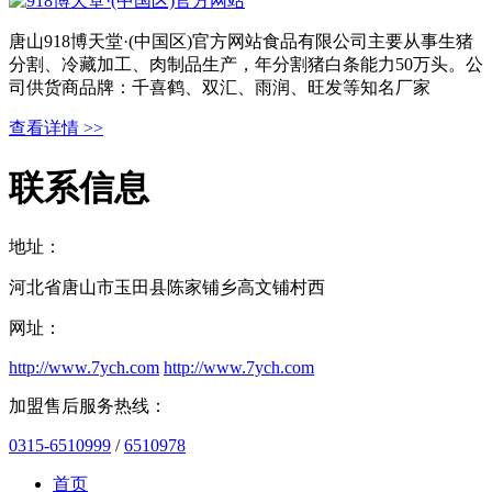
唐山918博天堂·(中国区)官方网站食品有限公司主要从事生猪
分割、冷藏加工、肉制品生产，年分割猪白条能力50万头。公
司供货商品牌：千喜鹤、双汇、雨润、旺发等知名厂家
查看详情 >>
联系信息
地址：
河北省唐山市玉田县陈家铺乡高文铺村西
网址：
http://www.7ych.com
http://www.7ych.com
加盟售后服务热线：
0315-6510999
/
6510978
首页