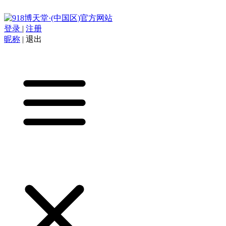
登录
|
注册
昵称
|
退出