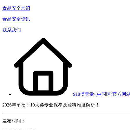
食品安全常识
食品安全资讯
联系我们
918博天堂·(中国区)官方网
2026年单招：10大类专业保举及登科难度解析！
发布时间：