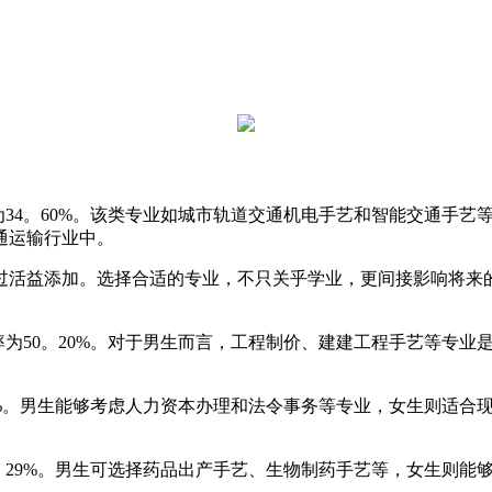
34。60%。该类专业如城市轨道交通机电手艺和智能交通手艺
通运输行业中。
活益添加。选择合适的专业，不只关乎学业，更间接影响将来的就
为50。20%。对于男生而言，工程制价、建建工程手艺等专业
5%。男生能够考虑人力资本办理和法令事务等专业，女生则适合
。29%。男生可选择药品出产手艺、生物制药手艺等，女生则能