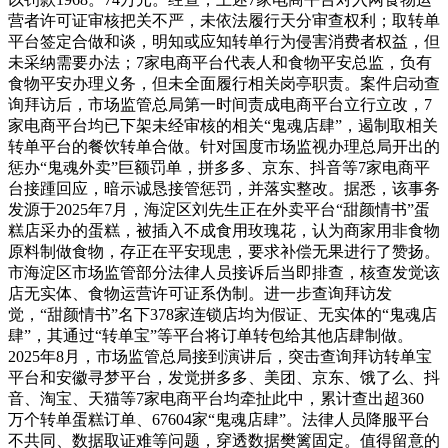
营者许可证审核把关不严，未依法履行天分审查权利；取转单
平台签定合做和谈，明知或应知转单行为侵害消费者权益，但
未采纳需要办法；7家电商平台代表人和食物平安总监，负有
食物平安办理义务，但未全面履行相关岗亭职责。案件启动查
询拜访后，市场监管总局第一时间责成电商平台立行立改，7
家电商平台均已下架未经审核的相关“鬼魂店肆”，遏制取相关
转单平台的餐饮转单合做。针对国度市场监视办理总局开出的
惩办“鬼魂外卖”巨额罚单，拼多多、京东、抖音等7家电商平
台接踵回应，暗示诚恳接管惩罚，并落实整改。据悉，该事务
发源于2025年7月，海淀区刘先生正在外卖平台“甜颜情书”蛋
糕店采办的蛋糕，被插入不成食用玫瑰花，认为商家用非食物
原料制做食物，存正在平安现患，要求补偿无果进行了赞扬。
市海淀区市场监管部分法律人员接诉后当即排查，核查发觉该
店无实体、食物运营许可证系伪制。进一步查询拜访发
觉，“甜颜情书”名下378家连锁店均为假证、无实体的“鬼魂店
肆”，其通过“转单宝”等平台将订单转包给其他店肆制做。
2025年8月，市场监管总局接到演讲后，突击查询拜访转单宝
平台和安徽寻梦平台，发觉拼多多、美团、京东、饿了么、抖
音、淘宝、天猫等7家电商平台均牵扯此中，累计查出超360
万个转单蛋糕订单、67604家“鬼魂店肆”。法律人员降服平台
不共同、数据取证难等问题，穿透数据樊篱固定。值得留意的