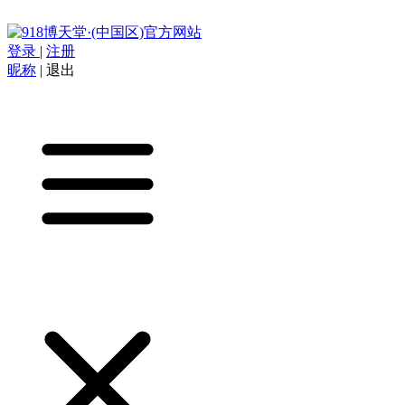
登录
|
注册
昵称
|
退出