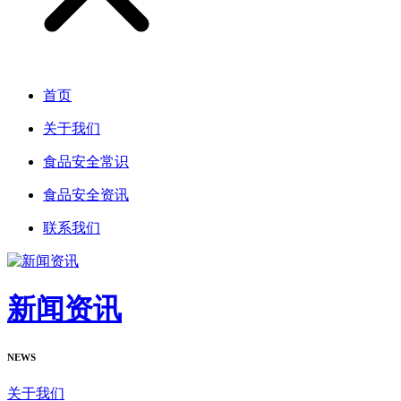
首页
关于我们
食品安全常识
食品安全资讯
联系我们
新闻资讯
NEWS
关于我们