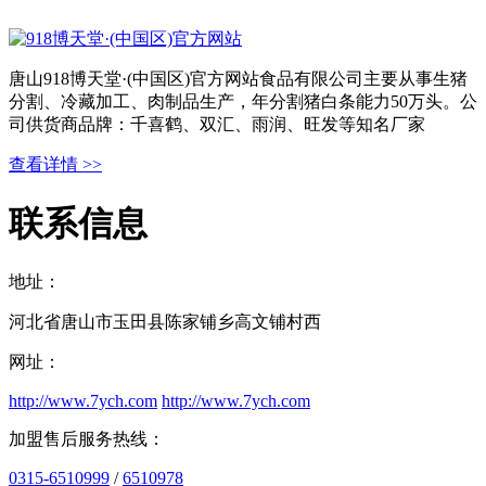
唐山918博天堂·(中国区)官方网站食品有限公司主要从事生猪
分割、冷藏加工、肉制品生产，年分割猪白条能力50万头。公
司供货商品牌：千喜鹤、双汇、雨润、旺发等知名厂家
查看详情 >>
联系信息
地址：
河北省唐山市玉田县陈家铺乡高文铺村西
网址：
http://www.7ych.com
http://www.7ych.com
加盟售后服务热线：
0315-6510999
/
6510978