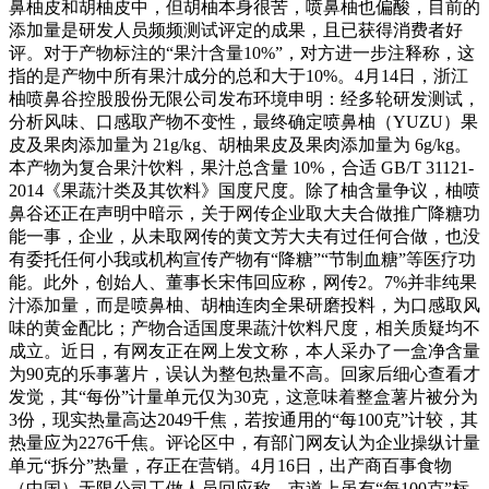
鼻柚皮和胡柚皮中，但胡柚本身很苦，喷鼻柚也偏酸，目前的
添加量是研发人员频频测试评定的成果，且已获得消费者好
评。对于产物标注的“果汁含量10%”，对方进一步注释称，这
指的是产物中所有果汁成分的总和大于10%。4月14日，浙江
柚喷鼻谷控股股份无限公司发布环境申明：经多轮研发测试，
分析风味、口感取产物不变性，最终确定喷鼻柚（YUZU）果
皮及果肉添加量为 21g/kg、胡柚果皮及果肉添加量为 6g/kg。
本产物为复合果汁饮料，果汁总含量 10%，合适 GB/T 31121-
2014《果蔬汁类及其饮料》国度尺度。除了柚含量争议，柚喷
鼻谷还正在声明中暗示，关于网传企业取大夫合做推广降糖功
能一事，企业，从未取网传的黄文芳大夫有过任何合做，也没
有委托任何小我或机构宣传产物有“降糖”“节制血糖”等医疗功
能。此外，创始人、董事长宋伟回应称，网传2。7%并非纯果
汁添加量，而是喷鼻柚、胡柚连肉全果研磨投料，为口感取风
味的黄金配比；产物合适国度果蔬汁饮料尺度，相关质疑均不
成立。近日，有网友正在网上发文称，本人采办了一盒净含量
为90克的乐事薯片，误认为整包热量不高。回家后细心查看才
发觉，其“每份”计量单元仅为30克，这意味着整盒薯片被分为
3份，现实热量高达2049千焦，若按通用的“每100克”计较，其
热量应为2276千焦。评论区中，有部门网友认为企业操纵计量
单元“拆分”热量，存正在营销。4月16日，出产商百事食物
（中国）无限公司工做人员回应称，市道上虽有“每100克”标