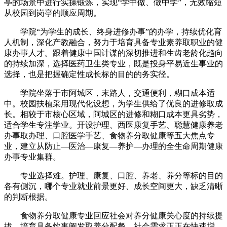
亭的场景中进行实操锻炼，实现“学中做、做中学”，无效缩短
从校园到岗亭的顺应周期。
学院“为学生的成长、终身进修办事”的办学，持续优化育
人机制，深化产教融合，努力于培育具备专业素养取职业的健
康办事人才。跟着健康中国计谋的深切推进和生齿老龄化趋向
的持续加深，选择医药卫生类专业，既是投身平易近生事业的
选择，也是把握确定性成长标的目的的务实径。
学院坐落于市阿城区，末路人，交通便利，糊口成本适
中。校园扶植采用现代化设想，为学生供给了优良的进修取成
长。相较于市核心区域，阿城区的进修和糊口成本更具劣势，
适合学生专注学业。开设护理、西医康复手艺、聪慧健康养老
办事取办理、口腔医学手艺、食物养分取健康等五大焦点专
业，建立从防止—医治—康复—养护—办理的全生命周期健康
办事专业集群。
专业选择难。护理、康复、口腔、养老、养分等标的目的
各有侧沉，哪个专业就业前景更好、成长空间更大，缺乏清晰
的判断根据。
食物养分取健康专业回应社会对养分健康关心度的持续提
拔，培育具备炊事阐发取养分配餐、社会需求正正在快速增