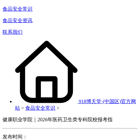
食品安全常识
食品安全资讯
联系我们
918博天堂·(中国区)官方网
站
>
食品安全常识
>
健康职业学院｜2026年医药卫生类专科院校报考指
发布时间：