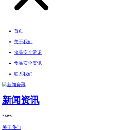
首页
关于我们
食品安全常识
食品安全资讯
联系我们
新闻资讯
NEWS
关于我们