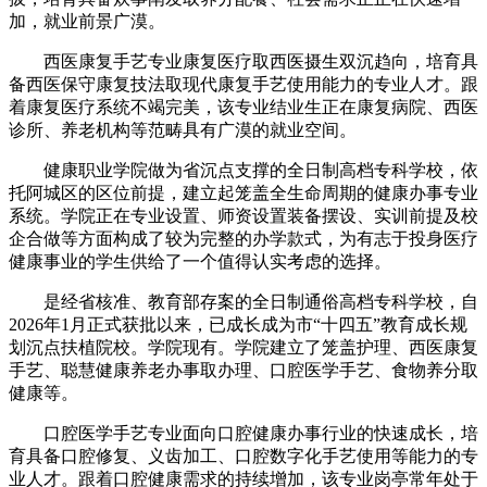
加，就业前景广漠。
西医康复手艺专业康复医疗取西医摄生双沉趋向，培育具
备西医保守康复技法取现代康复手艺使用能力的专业人才。跟
着康复医疗系统不竭完美，该专业结业生正在康复病院、西医
诊所、养老机构等范畴具有广漠的就业空间。
健康职业学院做为省沉点支撑的全日制高档专科学校，依
托阿城区的区位前提，建立起笼盖全生命周期的健康办事专业
系统。学院正在专业设置、师资设置装备摆设、实训前提及校
企合做等方面构成了较为完整的办学款式，为有志于投身医疗
健康事业的学生供给了一个值得认实考虑的选择。
是经省核准、教育部存案的全日制通俗高档专科学校，自
2026年1月正式获批以来，已成长成为市“十四五”教育成长规
划沉点扶植院校。学院现有。学院建立了笼盖护理、西医康复
手艺、聪慧健康养老办事取办理、口腔医学手艺、食物养分取
健康等。
口腔医学手艺专业面向口腔健康办事行业的快速成长，培
育具备口腔修复、义齿加工、口腔数字化手艺使用等能力的专
业人才。跟着口腔健康需求的持续增加，该专业岗亭常年处于