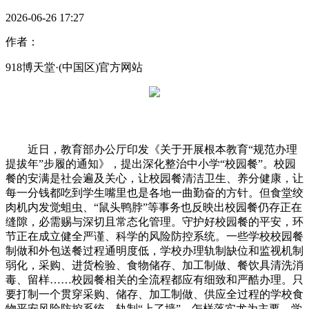
2026-06-26 17:27
作者：
918博天堂·(中国区)官方网站
近日，教育部办公厅印发《关于开展根本教育“规范办理
提拔年”步履的通知》，提出深化整治中小学“校园餐”。校园
餐的安满是社会遍及关心，让校园餐清洁卫生、养分健康，让
每一分钱都吃到学生嘴里也是各地一曲勤奋的方针。但食堂绞
肉机内发觉蛆虫、“鼠头鸭脖”等事务也反映出校园餐仍存正在
缝隙，必需赐与深切且常态化管理。守护好校园餐的平安，环
节正在成立健全严谨、科学的风险防控系统。一些学校校园餐
制做和外包送餐过程通明度低，学校办理轨制缺位和监视机制
弱化，采购、进货检验、食物储存、加工制做、餐饮具清洗消
毒、留样……校园餐相关的全流程都应有细致和严酷办理。只
要打制一个贯穿采购、储存、加工制做、供应全过程的学校食
物平安风险防控系统，轨制“上了墙”，怎样落实尤为主要。学