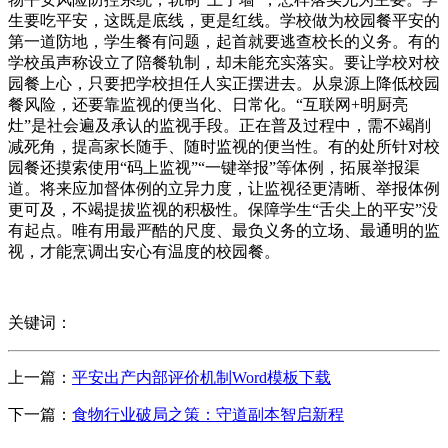
生要吃平安，这既是底线，更是红线。学校做为校园餐平安的
第一道防地，学生餐有问题，起首就要逃查校长的义务。有的
学校虽声称设立了陪餐轨制，却未能充实落实。要让学校对校
园餐上心，只要把学校担任人实正摆进去。从泉源上降低校园
餐风险，还要靠监视的便当化、日常化。“互联网+明厨亮
灶”是社会遍及承认的监视手段。正在普及过程中，需不竭削
减死角，提高家长随手、随时监视的便当性。有的处所针对校
园餐还摸索使用“码上监视”“一键举报”等体例，拓展举报渠
道。将来应加督体例的立异力度，让监视径更清晰、举报体例
更可及，不竭提拔监视的积极性。保障学生“舌尖上的平安”没
有起点。唯有用最严酷的尺度、最负义务的立场、最通明的监
视，才能烹调出安心有温度的校园餐。
关键词：
上一篇：
平安出产内部评价机制Word模板下载
下一篇：
食物行业破局之策：守道副本智启新程